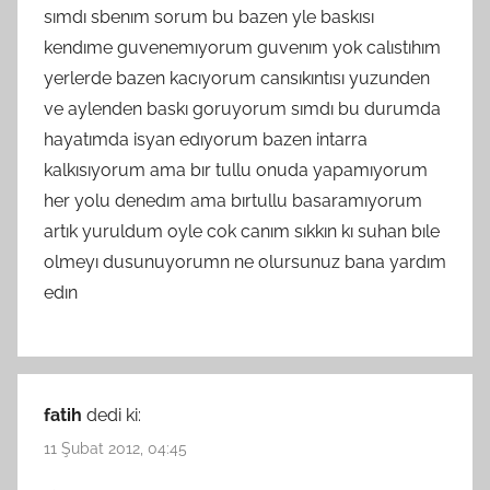
sımdı sbenım sorum bu bazen yle baskısı
kendıme guvenemıyorum guvenım yok calıstıhım
yerlerde bazen kacıyorum cansıkıntısı yuzunden
ve aylenden baskı goruyorum sımdı bu durumda
hayatımda isyan edıyorum bazen intarra
kalkısıyorum ama bır tullu onuda yapamıyorum
her yolu denedım ama bırtullu basaramıyorum
artık yuruldum oyle cok canım sıkkın kı suhan bıle
olmeyı dusunuyorumn ne olursunuz bana yardım
edın
fatih
dedi ki:
11 Şubat 2012, 04:45