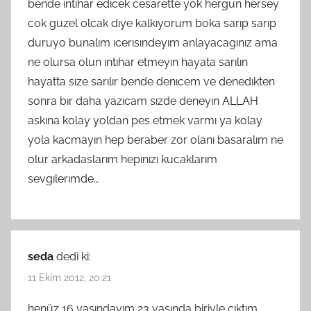
bende ıntıhar edıcek cesarette yok hergun hersey
cok guzel olcak dıye kalkıyorum boka sarıp sarıp
duruyo bunalım ıcerısındeyım anlayacagınız ama
ne olursa olun ıntıhar etmeyın hayata sarılın
hayatta sıze sarılır bende denıcem ve denedıkten
sonra bır daha yazıcam sızde deneyın ALLAH
askına kolay yoldan pes etmek varmı ya kolay
yola kacmayın hep beraber zor olanı basaralım ne
olur arkadaslarım hepınızı kucaklarım
sevgılerımde…
seda
dedi ki:
11 Ekim 2012, 20:21
henüz 16 yaşındayım 23 yaşında biriyle çıktım