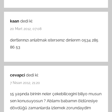
kaan
dedi ki:
20 Mart 2012, 07:08
dertlerınızı anlatmak ıstersenız dınlerım 0534 285
86 53
cevapci
dedi ki:
7 Nisan 2012, 21:20
15 yaşında birinin neler çekebilicegini biliyo musun
sen konusuyosun ? Ablamı babamın öldüresiye
dövdüğü zamanlarda izlemek zorundaydim