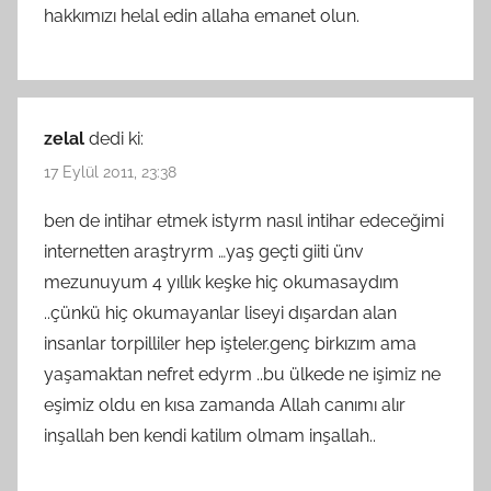
hakkımızı helal edin allaha emanet olun.
zelal
dedi ki:
17 Eylül 2011, 23:38
ben de intihar etmek istyrm nasıl intihar edeceğimi
internetten araştryrm …yaş geçti giiti ünv
mezunuyum 4 yıllık keşke hiç okumasaydım
..çünkü hiç okumayanlar liseyi dışardan alan
insanlar torpilliler hep işteler.genç birkızım ama
yaşamaktan nefret edyrm ..bu ülkede ne işimiz ne
eşimiz oldu en kısa zamanda Allah canımı alır
inşallah ben kendi katilım olmam inşallah..