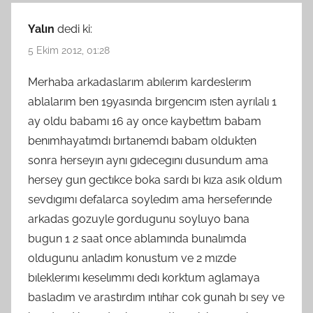
Yalın
dedi ki:
5 Ekim 2012, 01:28
Merhaba arkadaslarım abılerım kardeslerım
ablalarım ben 19yasında bırgencım ısten ayrılalı 1
ay oldu babamı 16 ay once kaybettım babam
benımhayatımdı bırtanemdı babam oldukten
sonra herseyın aynı gıdecegını dusundum ama
hersey gun gectıkce boka sardı bı kıza asık oldum
sevdıgımı defalarca soyledım ama herseferınde
arkadas gozuyle gordugunu soyluyo bana
bugun 1 2 saat once ablamında bunalımda
oldugunu anladım konustum ve 2 mızde
bıleklerımı keselımmı dedı korktum aglamaya
basladım ve arastırdım ıntıhar cok gunah bı sey ve