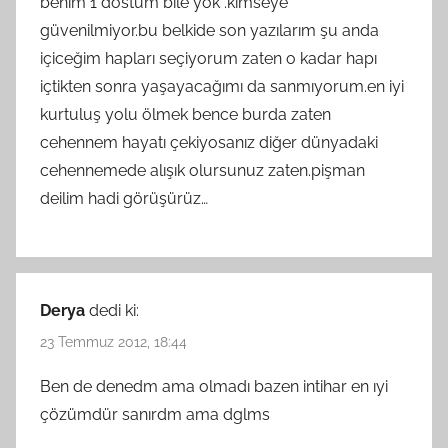
benim 1 dostum bile yok .kimseye
güvenilmiyor.bu belkide son yazılarım şu anda
içiceğim hapları seçiyorum zaten o kadar hapı
içtikten sonra yaşayacağımı da sanmıyorum.en iyi
kurtuluş yolu ölmek bence burda zaten
cehennem hayatı çekiyosanız diğer dünyadaki
cehennemede alışık olursunuz zaten.pişman
deilim hadi görüşürüz…
Derya
dedi ki:
23 Temmuz 2012, 18:44
Ben de denedm ama olmadı bazen intihar en ıyi
çözümdür sanırdm ama dglms