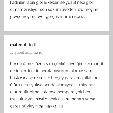
kadınlar rabia gibi erkekler ise yusuf nebi gibi
olmamızı istiyor son sözüm ayetten.üzülmeyiniz
gevşemeyiniz eyer gerçek mümin iseniz.
mahmut
dedi ki:
17 Şubat 2012, 22:10
bende ülmek üzereyim çünkü sevdiğim kızı maddi
nedenlerden dolayı alamıyorum alamassam
başkasına vere cekler herşey para ama allahtan
ülüm ucuz yoksa onuda alamıycaz kimiparası
olur mutluolmaz bizimse hempara yok hem
mutluluk yok nasıl olacak alın numaram varsa
çaresi süyleyin 05445731462