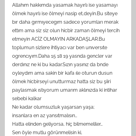
Allahım hakkımda yasamak hayırlı ise yasamayı
ölmek hayırlı ise ölmeyi nasip et,deyin.Bu siteye
bır daha gırmıyecegım sadece yorumları merak
ettım ama siz siz olun hicbir zaman ölmeyi tercih
etmeyin ACİZ OLMAYIN ARKADAŞLAR.Bu
toplumun sizlere ihtiyacı var ben unıversıte
ogrencıyım.Daha 15 18 19 yasnda gencler var
derdınız ne ki bu kadar.Sızın yasınız da bnde
oyleydım ama sakin bir kafa ıle oturun dusun
ölmek hicbirseyi unutturmaz hatta siz bu şiiri
paylasmak ıstıyorum umarım aklınızda ki intihar
sebebi kalkar
Ne kadar olumsuzluk yaşarsan yaşa;
insanlara en az yansıtmalısın…
Hatta elinden geliyorsa, hiç bilmemeliler…
Sen öyle mutlu görünmelisin ki,