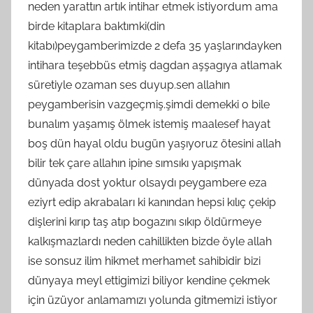
neden yarattın artık intihar etmek istiyordum ama
birde kitaplara baktımki(din
kitabı)peygamberimizde 2 defa 35 yaşlarındayken
intihara teşebbüs etmiş dagdan aşşagıya atlamak
süretiyle ozaman ses duyup.sen allahın
peygamberisin vazgeçmiş.şimdi demekki o bile
bunalım yaşamış ölmek istemiş maalesef hayat
boş dün hayal oldu bugün yaşıyoruz ötesini allah
bilir tek çare allahın ipine sımsıkı yapışmak
dünyada dost yoktur olsaydı peygambere eza
eziyrt edip akrabaları ki kanından hepsi kılıç çekip
dişlerini kırıp taş atıp bogazını sıkıp öldürmeye
kalkışmazlardı neden cahillikten bizde öyle allah
ise sonsuz ilim hikmet merhamet sahibidir bizi
dünyaya meyl ettigimizi biliyor kendine çekmek
için üzüyor anlamamızı yolunda gitmemizi istiyor