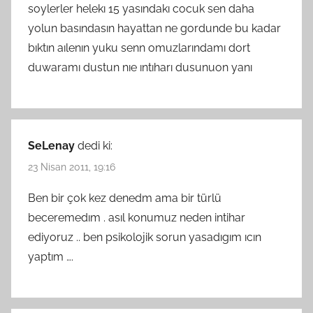
soylerler helekı 15 yasındakı cocuk sen daha
yolun basındasın hayattan ne gordunde bu kadar
bıktın aılenın yuku senn omuzlarındamı dort
duwaramı dustun nıe ıntıharı dusunuon yanı
SeLenay
dedi ki:
23 Nisan 2011, 19:16
Ben bir çok kez denedm ama bir türlü
beceremedım . asıl konumuz neden intihar
ediyoruz .. ben psikolojik sorun yasadıgım ıcın
yaptım ….