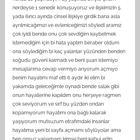
nerdeyse 1 senedir konuşuyoruz ve ilişkimizin 5
yada 6ıncı ayında cinsel ilişkiye girdik bana asla
ayrılmicağımızı ve evleniceğimizi söyledi aramız
çok iyidi bende onu çok sevdiğim kaybetmek
istemediğim için bi hata yaptım beraber oldum
ona söylediğim bi kaç yalanlar yüzünden benden
soğudu güveni kalmadı ve beni şuan istemiyo
mesajlarıma cevap vermiyo arıyorum açmıyo
benim hayatımı maf etti 6 aydır iki elim bi
yakamda geleceğimle oynadı bende salak gibi
onun hayallerine kapıldım onu herşeye ragmen
çok seviyorum ve sırf bu yüzden ondan
kopamıyorum hayatımı ona bağlı kalarak
yaşıyorum mutsuzum etrafımdaki insanlar
hayatıma yeni bi sayfa açmamı söylüyolar ama
ben onsuz yapamam kimse beni kabul edip