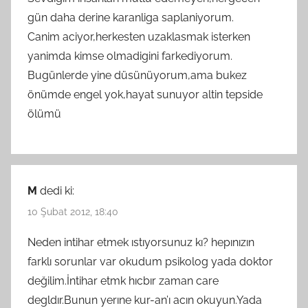
gün daha derine karanliga saplaniyorum.
Canim aciyor,herkesten uzaklasmak isterken
yanimda kimse olmadigini farkediyorum.
Bugünlerde yine düsünüyorum,ama bukez
önümde engel yok,hayat sunuyor altin tepside
ölümü
M
dedi ki:
10 Şubat 2012, 18:40
Neden intihar etmek ıstıyorsunuz kı? hepınızın
farklı sorunlar var okudum psikolog yada doktor
değilim.İntihar etmk hıcbır zaman care
degldır.Bunun yerıne kur-an’ı acın okuyun.Yada