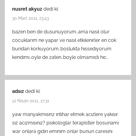
nusret akyuz
dedi ki:
30 Mart 2011, 23:43
bazen ben de dusunuyorum..ama nasıl olur
cocuklarım ne yapar ve nasıl etkılenırler en cok
bundan korkuyorum..boslukta hıssedıyorum
kendımı..oyle de zaten..boyle olmamıstı hıc..
adsız
dedi ki:
12 Nisan 2011, 17:31
yaw manyakmısınz ıntıhar etmek acızlere yakısır
sız acızmısınız? psıkologlar terapistler bosunamı
war onlara gıdın emınım onlar bunun caresını