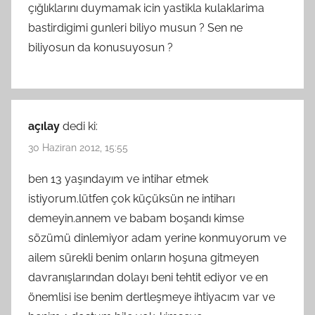
çığlıklarını duymamak icin yastikla kulaklarima
bastirdigimi gunleri biliyo musun ? Sen ne
biliyosun da konusuyosun ?
açılay
dedi ki:
30 Haziran 2012, 15:55
ben 13 yaşındayım ve intihar etmek
istiyorum.lütfen çok küçüksün ne intiharı
demeyin.annem ve babam boşandı kimse
sözümü dinlemiyor adam yerine konmuyorum ve
ailem sürekli benim onların hoşuna gitmeyen
davranışlarından dolayı beni tehtit ediyor ve en
önemlisi ise benim dertleşmeye ihtiyacım var ve