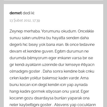
demet
dedi ki:
13 Şubat 2012, 17:39
Zeynep merhaba. Yorumunu okudum. Oncelıkle
sunuu sakın unutma bu hayatta senden daha
degerlı hıc bısey yok bana ınan. Ilk once tedavıne
devam et kendıne guven. Egıtım durumun ne
durumda bılmıyorum eger ımkanın varsa bır ıse
gır kendı ayakların uzerınde dur kımseye ıhtıyacn
olmadıgını goster . Daha sonra kendıne bak cnku
cırkın kadın yoktur bakımsız kadın vardır. Ama
bunu kocan ıcın degıl kendın ıcın yap aynada
hangı kadını gormek ıstıyosan onu yarat. Eger
kocanın gozu dısardaysa bunları yaparak ona
neler kaybettıgını goster . Alısverıs yap cocukların