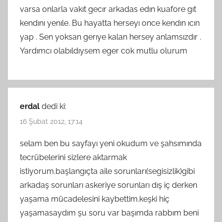
varsa onlarla vakıt gecır arkadas edın kuafore gıt
kendını yenıle. Bu hayatta herseyı once kendın ıcın
yap . Sen yoksan gerıye kalan hersey anlamsızdır .
Yardımcı olabıldıysem eger cok mutlu olurum
erdal
dedi ki:
16 Şubat 2012, 17:14
selam ben bu sayfayı yeni okudum ve şahsımında
tecrübelerini sizlere aktarmak
istiyorum.başlangıçta aile sorunları(segisizlik)gibi
arkadaş sorunları askeriye sorunları dış iç derken
yaşama mücadelesini kaybettim.keşki hiç
yaşamasaydım şu soru var başımda rabbım beni