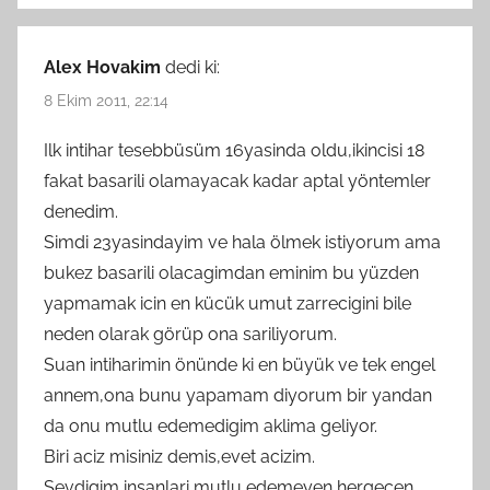
Alex Hovakim
dedi ki:
8 Ekim 2011, 22:14
Ilk intihar tesebbüsüm 16yasinda oldu,ikincisi 18
fakat basarili olamayacak kadar aptal yöntemler
denedim.
Simdi 23yasindayim ve hala ölmek istiyorum ama
bukez basarili olacagimdan eminim bu yüzden
yapmamak icin en kücük umut zarrecigini bile
neden olarak görüp ona sariliyorum.
Suan intiharimin önünde ki en büyük ve tek engel
annem,ona bunu yapamam diyorum bir yandan
da onu mutlu edemedigim aklima geliyor.
Biri aciz misiniz demis,evet acizim.
Sevdigim insanlari mutlu edemeyen,hergecen