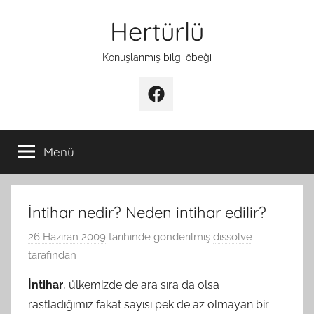
İçeriğe
Hertürlü
atla
Konuşlanmış bilgi öbeği
Facebook
Menü
İntihar nedir? Neden intihar edilir?
26 Haziran 2009
tarihinde gönderilmiş
dissolve
tarafından
İntihar
, ülkemizde de ara sıra da olsa
rastladığımız fakat sayısı pek de az olmayan bir