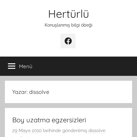
İçeriğe
Hertürlü
atla
Konuşlanmış bilgi öbeği
Facebook
Menü
Yazar:
dissolve
Boy uzatma egzersizleri
29 Mayıs 2010
tarihinde gönderilmiş
dissolve