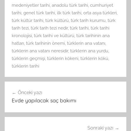
medeniyetler tarihi
,
anadolu türk tarihi
,
cumhuriyet
tarihi
,
genel türk tarihi
,
ilk türk tarihi
,
orta asya türkleri
,
türk kültür tarihi
,
türk kültürü
,
türk tarih kurumu
,
türk
tarih tezi
,
türk tarih tezi nedir
,
türk tarihi
,
türk tarihi
kronolojisi
,
türk tarihi ve kültürü
,
türk tarihinin ana
hatları
,
türk tarihinin önemi
,
türklerin ana vatanı
,
türklerin ana vatanı neresidir
,
türklerin ana yurdu
,
türklerin geçmişi
,
türklerin kökeni
,
türklerin kökü
,
türklerin tarihi
Yazı
Önceki yazı
gezinmesi
Evde yapılacak saç bakımı
Sonraki yazı