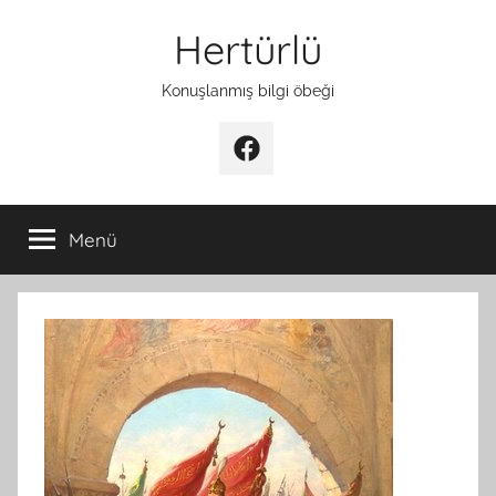
İçeriğe
Hertürlü
atla
Konuşlanmış bilgi öbeği
Facebook
Menü