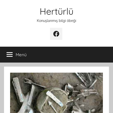
İçeriğe
Hertürlü
atla
Konuşlanmış bilgi öbeği
Facebook
Menü