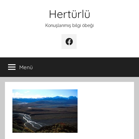
İçeriğe
Hertürlü
atla
Konuşlanmış bilgi öbeği
Facebook
Menü