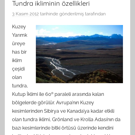
Tundra ikliminin özellikleri
3 Kasım 2012
tarihinde gönderilmiş
tarafından
Kuzey
Yarımk
üreye
has bir
iklim
çeşidi
olan
tundra,
Kutup İklimi ile 60º paraleli arasında kalan
bölgelerde görülür. Avrupa’nın Kuzey
kesimlerinden Sibirya ve Kanada’ya kadar etkili
olan tundra iklimi, Grönland ve Krolla Adası’nın da
bazı kesimlerinde bitki örtüsü üzerinde kendini