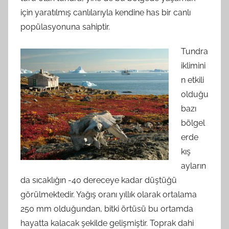
için yaratılmış canlılarıyla kendine has bir canlı
popülasyonuna sahiptir.
Tundra
iklimini
n etkili
olduğu
bazı
bölgel
erde
kış
ayların
da sıcaklığın -40 dereceye kadar düştüğü
görülmektedir. Yağış oranı yıllık olarak ortalama
250 mm olduğundan, bitki örtüsü bu ortamda
hayatta kalacak şekilde gelişmiştir. Toprak dahi