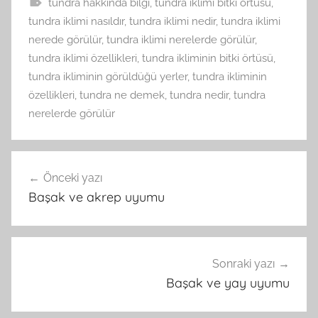
tundra hakkında bilgi
,
tundra iklimi bitki örtüsü
,
tundra iklimi nasıldır
,
tundra iklimi nedir
,
tundra iklimi
nerede görülür
,
tundra iklimi nerelerde görülür
,
tundra iklimi özellikleri
,
tundra ikliminin bitki örtüsü
,
tundra ikliminin görüldüğü yerler
,
tundra ikliminin
özellikleri
,
tundra ne demek
,
tundra nedir
,
tundra
nerelerde görülür
Yazı
Önceki yazı
gezinmesi
Başak ve akrep uyumu
Sonraki yazı
Başak ve yay uyumu