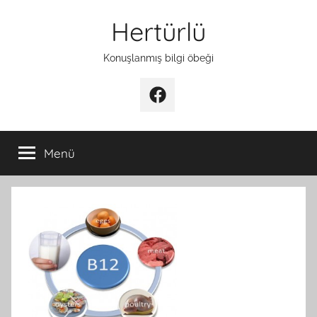
İçeriğe
Hertürlü
atla
Konuşlanmış bilgi öbeği
Facebook
Menü