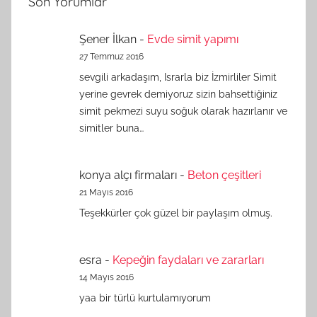
Son Yorumlar
Şener İlkan
-
Evde simit yapımı
27 Temmuz 2016
sevgili arkadaşım, Israrla biz İzmirliler Simit
yerine gevrek demiyoruz sizin bahsettiğiniz
simit pekmezi suyu soğuk olarak hazırlanır ve
simitler buna…
konya alçı firmaları
-
Beton çeşitleri
21 Mayıs 2016
Teşekkürler çok güzel bir paylaşım olmuş.
esra
-
Kepeğin faydaları ve zararları
14 Mayıs 2016
yaa bir türlü kurtulamıyorum