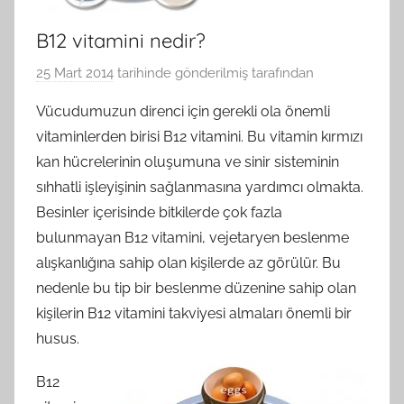
B12 vitamini nedir?
25 Mart 2014
tarihinde gönderilmiş
tarafından
Vücudumuzun direnci için gerekli ola önemli
vitaminlerden birisi B12 vitamini. Bu vitamin kırmızı
kan hücrelerinin oluşumuna ve sinir sisteminin
sıhhatli işleyişinin sağlanmasına yardımcı olmakta.
Besinler içerisinde bitkilerde çok fazla
bulunmayan B12 vitamini, vejetaryen beslenme
alışkanlığına sahip olan kişilerde az görülür. Bu
nedenle bu tip bir beslenme düzenine sahip olan
kişilerin B12 vitamini takviyesi almaları önemli bir
husus.
B12