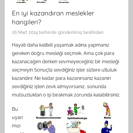
En iyi kazandıran meslekler
hangileri?
26 Mart 2014
tarihinde gönderilmiş
tarafından
Hayatı daha kaliteli yaşamak adına yapmanız
gereken doğru mesleği seçmek. Ama çok para
kazanacağım derken sevmeyeceğiniz bir mesleği
seçmeyin Sonuçta sevdiğiniz işler sizlere utluluk
kazandırır. Ne kadar para kazanırsanız kazanın
sevdiğiniz işten zevk almıyorsanız, sonunda
mutsuzluktan o işi bırakmak zorunda kalabilirsiniz.
Bu
uyarı
mızı