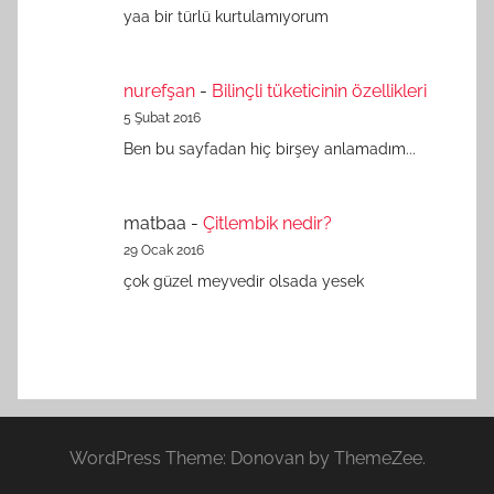
yaa bir türlü kurtulamıyorum
nurefşan
-
Bilinçli tüketicinin özellikleri
5 Şubat 2016
Ben bu sayfadan hiç birşey anlamadım...
matbaa
-
Çitlembik nedir?
29 Ocak 2016
çok güzel meyvedir olsada yesek
WordPress Theme: Donovan by ThemeZee.