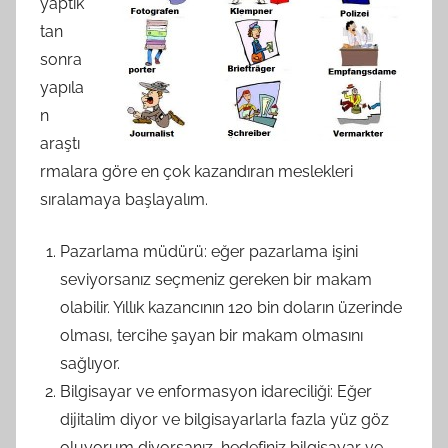
yaptık
tan
sonra
yapıla
n
araştı
rmalara göre en çok kazandıran meslekleri
sıralamaya başlayalım.
Pazarlama müdürü: eğer pazarlama işini
seviyorsanız seçmeniz gereken bir makam
olabilir. Yıllık kazancının 120 bin doların üzerinde
olması, tercihe şayan bir makam olmasını
sağlıyor.
Bilgisayar ve enformasyon idareciliği: Eğer
dijitalim diyor ve bilgisayarlarla fazla yüz göz
oluyorum diyorsanız, hedefiniz bilgisayar ve