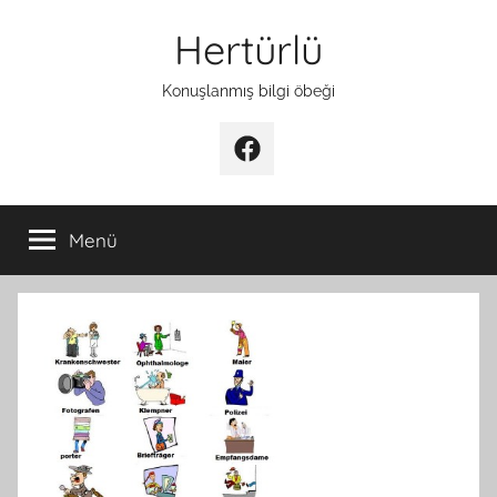
İçeriğe
Hertürlü
atla
Konuşlanmış bilgi öbeği
Facebook
Menü