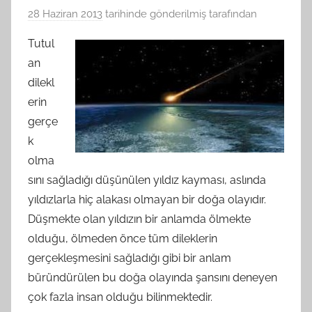
28 Haziran 2013
tarihinde gönderilmiş
tarafından
Tutul
an
dilekl
erin
gerçe
k
olma
sını sağladığı düşünülen yıldız kayması, aslında
yıldızlarla hiç alakası olmayan bir doğa olayıdır.
Düşmekte olan yıldızın bir anlamda ölmekte
olduğu, ölmeden önce tüm dileklerin
gerçekleşmesini sağladığı gibi bir anlam
büründürülen bu doğa olayında şansını deneyen
çok fazla insan olduğu bilinmektedir.