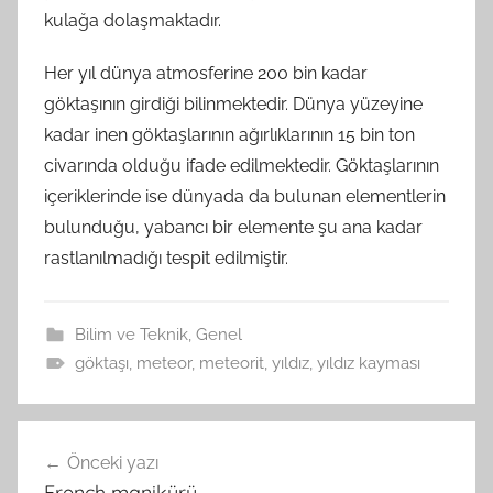
kulağa dolaşmaktadır.
Her yıl dünya atmosferine 200 bin kadar
göktaşının girdiği bilinmektedir. Dünya yüzeyine
kadar inen göktaşlarının ağırlıklarının 15 bin ton
civarında olduğu ifade edilmektedir. Göktaşlarının
içeriklerinde ise dünyada da bulunan elementlerin
bulunduğu, yabancı bir elemente şu ana kadar
rastlanılmadığı tespit edilmiştir.
Bilim ve Teknik
,
Genel
göktaşı
,
meteor
,
meteorit
,
yıldız
,
yıldız kayması
Yazı
Önceki yazı
gezinmesi
French manikürü