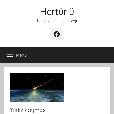
İçeriğe
Hertürlü
atla
Konuşlanmış bilgi öbeği
Facebook
Menü
Yıldız kayması