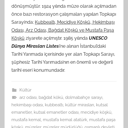
dönüşmüştür. 1924 yılında müze olarak açılmadan
önce bazı restorasyon çalışmaları yapılan Topkapı
Sarayı’nda;
Kubbealtı, Mecidiye Köşkü, Hekimbaşı
Odası, Arz Odası, Bağdat Köşkü ve Mustafa Paşa
Köşkü
ziyarete açılmıştır. 1985 yılında
UNESCO
Dünya Mirasları Listes
i’ne alınan İstanbul’daki
Tarihi Yarımada içerisinde yer alan Topkapı Sarayı,
şüphesiz Tarihi Yarımada’nın en önemli ve değerli
tarihi eseri konumundadır.
Kültür
arz odası
,
bağdat kökü
,
dolmabahçe sarayı
,
hekimbaşı odası
,
kubbealtı
,
kültür mirasları
,
kutsal
emanetler
,
kutsal emanetler odası
,
mecidiye köşkü
,
mustafa kemal
,
mustafa kemal atatürk
,
mustafa paşa
köşkü
,
müzeler
,
müzeler müdürlüğü
,
osmanlı devleti
,