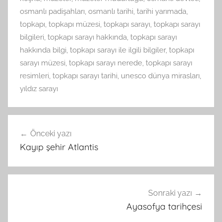
osmanlı padişahları
,
osmanlı tarihi
,
tarihi yarımada
,
topkapı
,
topkapı müzesi
,
topkapı sarayı
,
topkapı sarayı
bilgileri
,
topkapı sarayı hakkında
,
topkapı sarayı
hakkında bilgi
,
topkapı sarayı ile ilgili bilgiler
,
topkapı
sarayı müzesi
,
topkapı sarayı nerede
,
topkapı sarayı
resimleri
,
topkapı sarayı tarihi
,
unesco dünya mirasları
,
yıldız sarayı
Yazı
Önceki yazı
gezinmesi
Kayıp şehir Atlantis
Sonraki yazı
Ayasofya tarihçesi