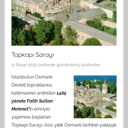
Topkapı Sarayı
11 Nisan 2012
tarihinde gönderilmiş
tarafından
İstanbul’un Osmanlı
Devleti topraklarına
katılmasının ardından
1465
yılında Fatih Sultan
Mehmet’
in emriyle
yapımına başlanan
Topkapı Sarayı, 600 yıllık Osmanlı tarihinin yaklaşık