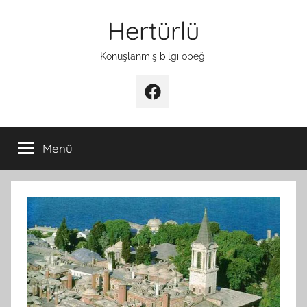
İçeriğe
Hertürlü
atla
Konuşlanmış bilgi öbeği
Facebook
Menü