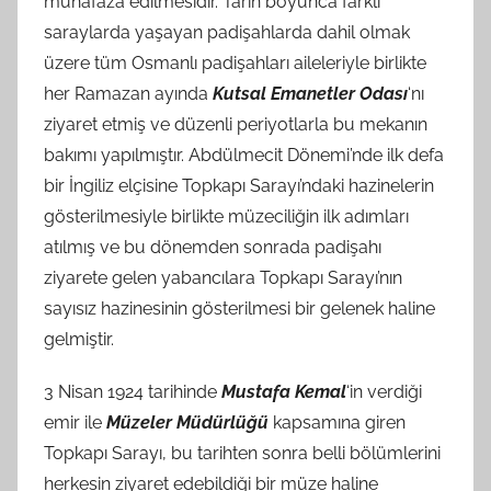
muhafaza edilmesidir. Tarih boyunca farklı
saraylarda yaşayan padişahlarda dahil olmak
üzere tüm Osmanlı padişahları aileleriyle birlikte
her Ramazan ayında
Kutsal Emanetler Odası
‘nı
ziyaret etmiş ve düzenli periyotlarla bu mekanın
bakımı yapılmıştır. Abdülmecit Dönemi’nde ilk defa
bir İngiliz elçisine Topkapı Sarayı’ndaki hazinelerin
gösterilmesiyle birlikte müzeciliğin ilk adımları
atılmış ve bu dönemden sonrada padişahı
ziyarete gelen yabancılara Topkapı Sarayı’nın
sayısız hazinesinin gösterilmesi bir gelenek haline
gelmiştir.
3 Nisan 1924 tarihinde
Mustafa Kemal
‘in verdiği
emir ile
Müzeler Müdürlüğü
kapsamına giren
Topkapı Sarayı, bu tarihten sonra belli bölümlerini
herkesin ziyaret edebildiği bir müze haline