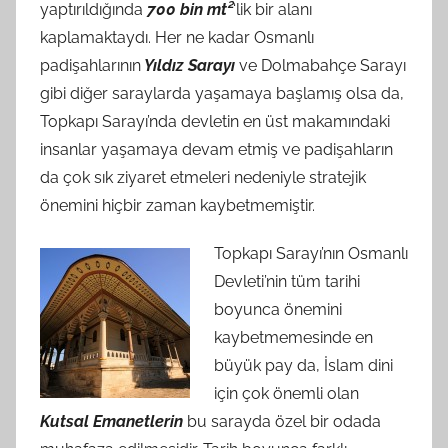
yaptırıldığında
700 bin mt²
‘lik bir alanı
kaplamaktaydı. Her ne kadar Osmanlı
padişahlarının
Yıldız Sarayı
ve Dolmabahçe Sarayı
gibi diğer saraylarda yaşamaya başlamış olsa da,
Topkapı Sarayı’nda devletin en üst makamındaki
insanlar yaşamaya devam etmiş ve padişahların
da çok sık ziyaret etmeleri nedeniyle stratejik
önemini hiçbir zaman kaybetmemiştir.
Topkapı Sarayı’nın Osmanlı
Devleti’nin tüm tarihi
boyunca önemini
kaybetmemesinde en
büyük pay da, İslam dini
için çok önemli olan
Kutsal Emanetlerin
bu sarayda özel bir odada