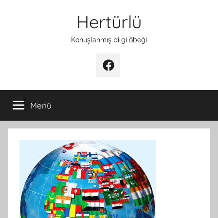
İçeriğe
Hertürlü
atla
Konuşlanmış bilgi öbeği
Facebook
Menü