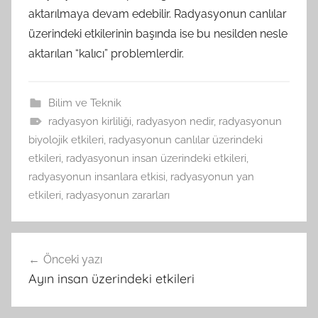
aktarılmaya devam edebilir. Radyasyonun canlılar
üzerindeki etkilerinin başında ise bu nesilden nesle
aktarılan “kalıcı” problemlerdir.
Bilim ve Teknik
radyasyon kirliliği
,
radyasyon nedir
,
radyasyonun
biyolojik etkileri
,
radyasyonun canlılar üzerindeki
etkileri
,
radyasyonun insan üzerindeki etkileri
,
radyasyonun insanlara etkisi
,
radyasyonun yan
etkileri
,
radyasyonun zararları
Yazı
Önceki yazı
gezinmesi
Ayın insan üzerindeki etkileri