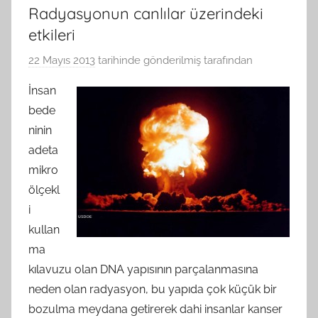
Radyasyonun canlılar üzerindeki
etkileri
22 Mayıs 2013
tarihinde gönderilmiş
tarafından
İnsan
bede
ninin
adeta
mikro
ölçekl
i
kullan
ma
kılavuzu olan DNA yapısının parçalanmasına
neden olan radyasyon, bu yapıda çok küçük bir
bozulma meydana getirerek dahi insanlar kanser