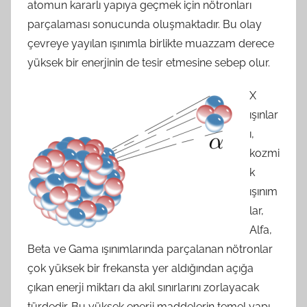
atomun kararlı yapıya geçmek için nötronları
parçalaması sonucunda oluşmaktadır. Bu olay
çevreye yayılan ışınımla birlikte muazzam derece
yüksek bir enerjinin de tesir etmesine sebep olur.
X
ışınlar
ı,
kozmi
k
ışınım
lar,
Alfa,
Beta ve Gama ışınımlarında parçalanan nötronlar
çok yüksek bir frekansta yer aldığından açığa
çıkan enerji miktarı da akıl sınırlarını zorlayacak
türdedir. Bu yüksek enerji maddelerin temel yapı