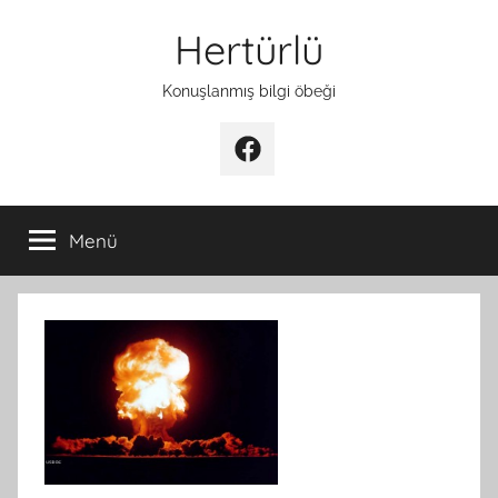
İçeriğe
Hertürlü
atla
Konuşlanmış bilgi öbeği
Facebook
Menü