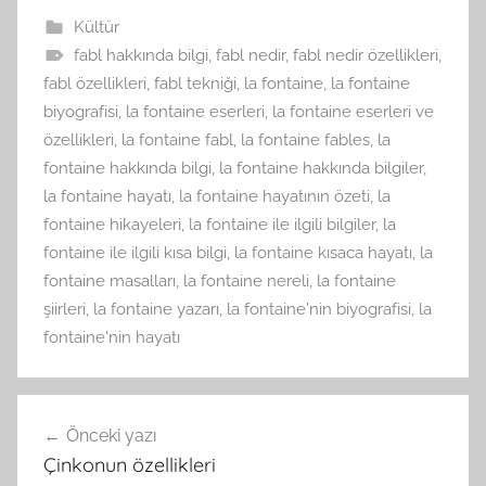
Kültür
fabl hakkında bilgi
,
fabl nedir
,
fabl nedir özellikleri
,
fabl özellikleri
,
fabl tekniği
,
la fontaine
,
la fontaine
biyografisi
,
la fontaine eserleri
,
la fontaine eserleri ve
özellikleri
,
la fontaine fabl
,
la fontaine fables
,
la
fontaine hakkında bilgi
,
la fontaine hakkında bilgiler
,
la fontaine hayatı
,
la fontaine hayatının özeti
,
la
fontaine hikayeleri
,
la fontaine ile ilgili bilgiler
,
la
fontaine ile ilgili kısa bilgi
,
la fontaine kısaca hayatı
,
la
fontaine masalları
,
la fontaine nereli
,
la fontaine
şiirleri
,
la fontaine yazarı
,
la fontaine'nin biyografisi
,
la
fontaine'nin hayatı
Yazı
Önceki yazı
gezinmesi
Çinkonun özellikleri