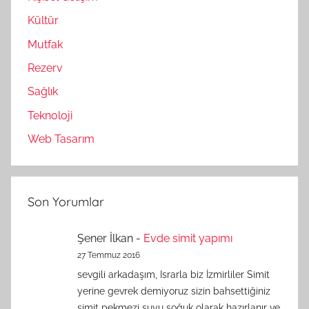
Kültür
Mutfak
Rezerv
Sağlık
Teknoloji
Web Tasarım
Son Yorumlar
Şener İlkan
-
Evde simit yapımı
27 Temmuz 2016
sevgili arkadaşım, Israrla biz İzmirliler Simit
yerine gevrek demiyoruz sizin bahsettiğiniz
simit pekmezi suyu soğuk olarak hazırlanır ve