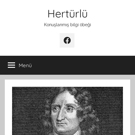
İçeriğe
Hertürlü
atla
Konuşlanmış bilgi öbeği
Facebook
Menü