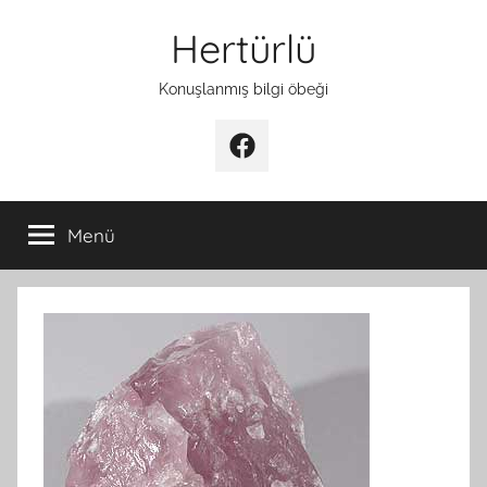
İçeriğe
Hertürlü
atla
Konuşlanmış bilgi öbeği
Facebook
Menü