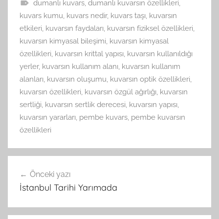
dumanlı kuvars
,
dumanlı kuvarsın özellikleri
,
kuvars kumu
,
kuvars nedir
,
kuvars taşı
,
kuvarsın
etkileri
,
kuvarsın faydaları
,
kuvarsın fiziksel özellikleri
,
kuvarsın kimyasal bileşimi
,
kuvarsın kimyasal
özellikleri
,
kuvarsın krittal yapısı
,
kuvarsın kullanıldığı
yerler
,
kuvarsın kullanım alanı
,
kuvarsın kullanım
alanları
,
kuvarsın oluşumu
,
kuvarsın optik özellikleri
,
kuvarsın özellikleri
,
kuvarsın özgül ağırlığı
,
kuvarsın
sertliği
,
kuvarsın sertlik derecesi
,
kuvarsın yapısı
,
kuvarsın yararları
,
pembe kuvars
,
pembe kuvarsın
özellikleri
Yazı
Önceki yazı
gezinmesi
İstanbul Tarihi Yarımada