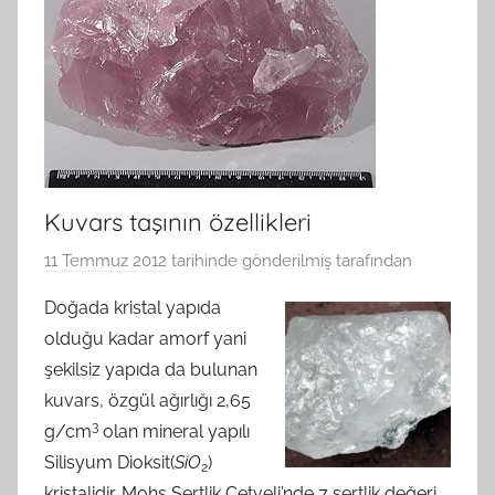
Kuvars taşının özellikleri
11 Temmuz 2012
tarihinde gönderilmiş
tarafından
Doğada kristal yapıda
olduğu kadar amorf yani
şekilsiz yapıda da bulunan
kuvars, özgül ağırlığı 2,65
3
g/cm
olan mineral yapılı
Silisyum Dioksit(
SiO
)
2
kristalidir. Mohs Sertlik Cetveli’nde 7 sertlik değeri