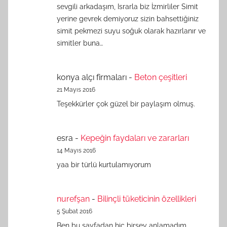
sevgili arkadaşım, Israrla biz İzmirliler Simit
yerine gevrek demiyoruz sizin bahsettiğiniz
simit pekmezi suyu soğuk olarak hazırlanır ve
simitler buna…
konya alçı firmaları
-
Beton çeşitleri
21 Mayıs 2016
Teşekkürler çok güzel bir paylaşım olmuş.
esra
-
Kepeğin faydaları ve zararları
14 Mayıs 2016
yaa bir türlü kurtulamıyorum
nurefşan
-
Bilinçli tüketicinin özellikleri
5 Şubat 2016
Ben bu sayfadan hiç birşey anlamadım...