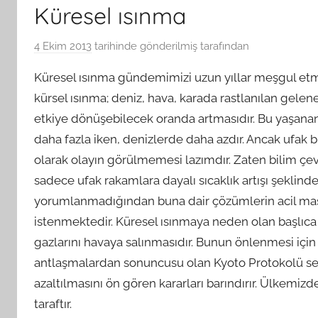
Küresel ısınma
4 Ekim 2013
tarihinde gönderilmiş
tarafından
Küresel ısınma gündemimizi uzun yıllar meşgul et
kürsel ısınma; deniz, hava, karada rastlanılan gelen
etkiye dönüşebilecek oranda artmasıdır. Bu
yaşanan 
daha fazla iken, denizlerde daha azdır. Ancak ufak bir
olarak olayın görülmemesi lazımdır. Zaten bilim çe
sadece ufak rakamlara dayalı sıcaklık artışı şeklind
yorumlanmadığından buna dair çözümlerin acil mas
istenmektedir. Küresel ısınmaya neden olan başlıc
gazlarını havaya salınmasıdır. Bunun önlenmesi için 
antlaşmalardan sonuncusu olan Kyoto Protokolü ser
azaltılmasını ön gören kararları barındırır. Ülkemi
taraftır.