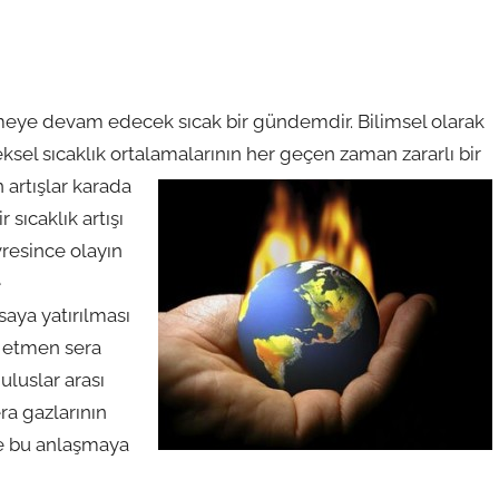
meye devam edecek sıcak bir gündemdir. Bilimsel olarak
eksel sıcaklık ortalamalarının her geçen zaman zararlı bir
artışlar karada
 sıcaklık artışı
vresince olayın
e
aya yatırılması
a etmen sera
uluslar arası
a gazlarının
zde bu anlaşmaya