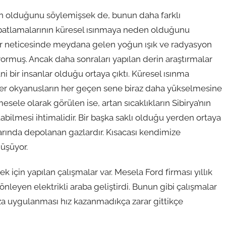
en olduğunu söylemişsek de, bunun daha farklı
n patlamalarının küresel ısınmaya neden olduğunu
alar neticesinde meydana gelen yoğun ışık ve radyasyon
ormuş. Ancak daha sonraları yapılan derin araştırmalar
i bir insanlar olduğu ortaya çıktı. Küresel ısınma
r okyanusların her geçen sene biraz daha yükselmesine
ele olarak görülen ise, artan sıcaklıkların Sibirya’nın
tabilmesi ihtimalidir. Bir başka saklı olduğu yerden ortaya
alarında depolanan gazlardır. Kısacası kendimize
üşüyor.
 için yapılan çalışmalar var. Mesela Ford firması yıllık
nleyen elektrikli araba geliştirdi. Bunun gibi çalışmalar
za uygulanması hız kazanmadıkça zarar gittikçe