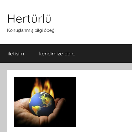
İçeriğe
atla
Hertürlü
Konuşlanmış bilgi öbeği
iletişim
kendimize dair..