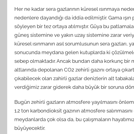
Her ne kadar sera gazlarının küresel ısınmaya ned
nedenlere dayandığı da iddia edilmiştir. Gama ışı
söyleyen bir tez ortaya atılmıştır. Güya bu patlam
güneş sistemine ve yakın uzay sistemine zarar veriy
küresel ısınmanın asıl sorumlusunun sera gazları, yan
sonucunda meydana gelen kutuplarda ki çözülmele
sebep olmaktadır. Ancak bundan daha korkunç bir mes
altlarında depolanan CO2 zehirli gazını ortaya çıkar
çıkabilecek olan zahirli gazlar denizlerin alt tabak
verdiğimiz zarar giderek daha büyük bir soruna dön
Bugün zehirli gazların atmosfere yayılmasını önlemek
1.2 ton karbondioksit gazının atmosfere salınmasını ö
meydanlarda çok olsa da, bu çalışmaların hayatımı
büyüyecektir.