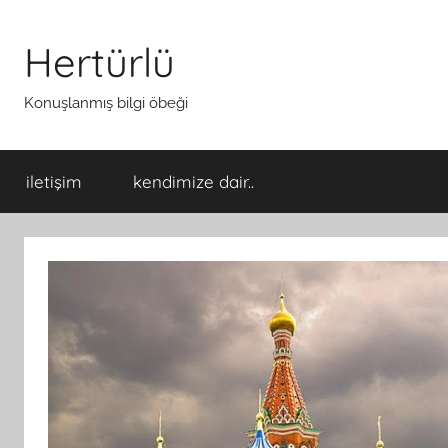
İçeriğe
atla
Hertürlü
Konuşlanmış bilgi öbeği
iletişim
kendimize dair..