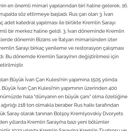
in en önemli mimari yapılarından biri haline gelerek, 16.
rupa’da söz ettirmeye başladı. Rus çarı olan 3. İvan
ç adet katedral yapılması ile birlikte Kremlin Sarayı
emli bir merkez haline geldi. 3. İvan döneminde Kremlin
llerde dönemin Bizans ve İtalyan mimarisinden izler
Kremlin Sarayı birkaç yenileme ve restorasyon çalışması
ldı. Bu dönemde Kremlin Sarayı’nın değiştirilmesi için
irilmiştir.
olan Büyük İvan Çan Kulesi’nin yapımına 1505 yılında
. Büyük İvan Çan Kulesi’nin yapımının üzerinden 400
nümüzde hala “dünyanın en büyük çanı” olma özelliğine
n ağırlığı 218 ton olmakla beraber Rus halkı tarafından
yük Saray olarak tanınan Bolşoy Kremlyovskiy Dvoryets
den yıllarda Kremlin Sarayı’na bazı yeni bölümler
iştir. 1932 yılında Kremlin Sarayı’na Kremlin Tiyatrosu ve