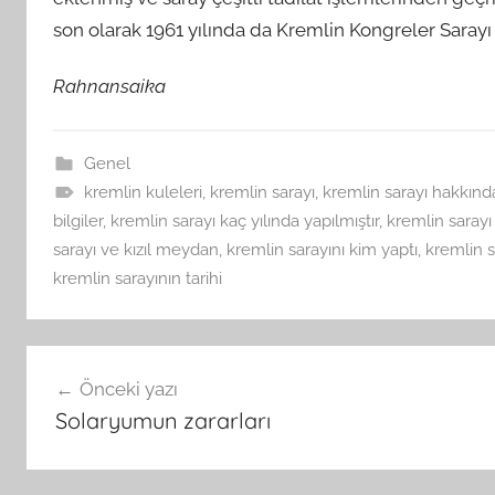
son olarak 1961 yılında da Kremlin Kongreler Sarayı 
Rahnansaika
Genel
kremlin kuleleri
,
kremlin sarayı
,
kremlin sarayı hakkında
bilgiler
,
kremlin sarayı kaç yılında yapılmıştır
,
kremlin sarayı
sarayı ve kızıl meydan
,
kremlin sarayını kim yaptı
,
kremlin s
kremlin sarayının tarihi
Yazı
Önceki yazı
gezinmesi
Solaryumun zararları