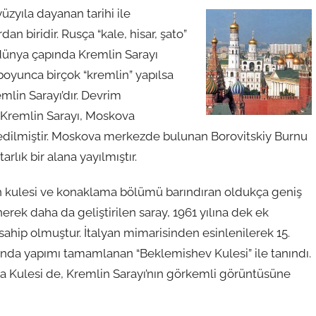
üzyıla dayanan tarihi ile
 biridir. Rusça “kale, hisar, şato”
dünya çapında Kremlin Sarayı
boyunca birçok “kremlin” yapılsa
lin Sarayı’dır. Devrim
n Kremlin Sarayı, Moskova
 edilmiştir. Moskova merkezde bulunan Borovitskiy Burnu
lık bir alana yayılmıştır.
çan kulesi ve konaklama bölümü barındıran oldukça geniş
nerek daha da geliştirilen saray, 1961 yılına dek ek
sahip olmuştur. İtalyan mimarisinden esinlenilerek 15.
lında yapımı tamamlanan “Beklemishev Kulesi” ile tanındı.
a Kulesi de, Kremlin Sarayı’nın görkemli görüntüsüne