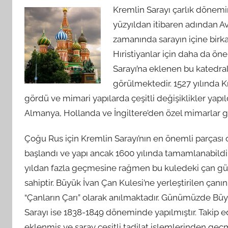
Kremlin Sarayı çarlık dönemin
yüzyıldan itibaren adından Av
zamanında sarayın içine birka
Hıristiyanlar için daha da ön
Sarayı’na eklenen bu katedra
görülmektedir. 1527 yılında 
gördü ve mimari yapılarda çeşitli değişiklikler yapı
Almanya, Hollanda ve İngiltere’den özel mimarlar get
Çoğu Rus için Kremlin Sarayı’nın en önemli parçası 
başlandı ve yapı ancak 1600 yılında tamamlanabildi
yıldan fazla geçmesine rağmen bu kuledeki çan gü
sahiptir. Büyük İvan Çan Kulesi’ne yerleştirilen çanı
“Çanların Çarı” olarak anılmaktadır. Günümüzde Bü
Sarayı ise 1838-1849 döneminde yapılmıştır. Takip e
eklenmiş ve saray çeşitli tadilat işlemlerinden geçm