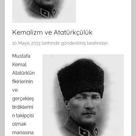
Kemalizm ve Atatürkçülük
10 Mayıs 2013
tarihinde gönderilmiş
tarafından
Mustafa
Kemal
Atatürk’ün
fikirlerinin
ve
gerçekleş
tirdiklerini
n takipçisi
olmak
manasına