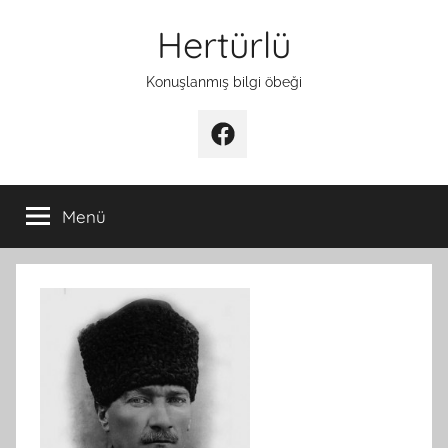
İçeriğe
Hertürlü
atla
Konuşlanmış bilgi öbeği
Facebook
Menü