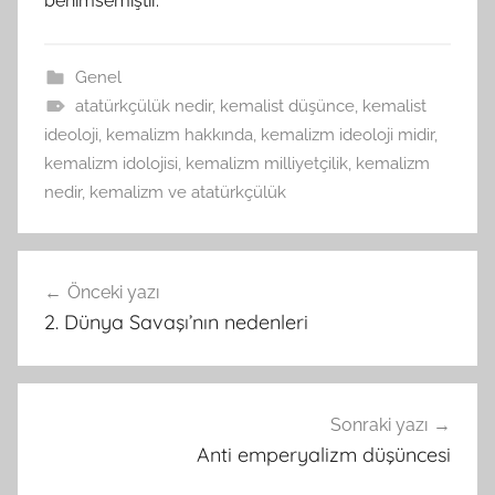
benimsemiştir.
Genel
atatürkçülük nedir
,
kemalist düşünce
,
kemalist
ideoloji
,
kemalizm hakkında
,
kemalizm ideoloji midir
,
kemalizm idolojisi
,
kemalizm milliyetçilik
,
kemalizm
nedir
,
kemalizm ve atatürkçülük
Yazı
Önceki yazı
gezinmesi
2. Dünya Savaşı’nın nedenleri
Sonraki yazı
Anti emperyalizm düşüncesi