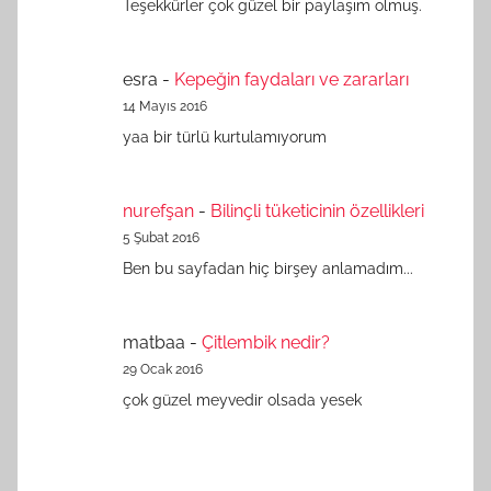
Teşekkürler çok güzel bir paylaşım olmuş.
esra
-
Kepeğin faydaları ve zararları
14 Mayıs 2016
yaa bir türlü kurtulamıyorum
nurefşan
-
Bilinçli tüketicinin özellikleri
5 Şubat 2016
Ben bu sayfadan hiç birşey anlamadım...
matbaa
-
Çitlembik nedir?
29 Ocak 2016
çok güzel meyvedir olsada yesek