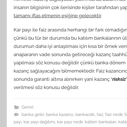
insanın bilgisinin çok ilerisinde kişiler tarafından yap
tamamı iflas etmenin eşiğine gelecektir
.
Kar payı ile faiz arasında herhangi bir fark olmadı
çünkü bu tür bir durumda bu katılım bankalarının 
durumun daha iyi anlaşılması için kısa bir örnek ve
anaparanın vade sonunda getireceği kazanç taahhüt 
yapılması söz konusu değildir çünkü banka dönem 
kazanç sağlayacağını bilmemektedir. Faiz kazancı
sonunda garanti altına alınırken yani kazanç “
risksiz
verilmesi söz konusu değildir.
Genel
banka geliri
,
banka kazancı
,
bankacılık
,
faiz
,
faiz nedir
,
f
payı
,
kar payı dağıtımı
,
kar payı nedir
,
katılım bankaları
,
katı