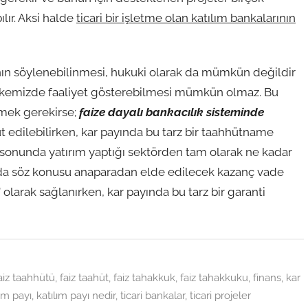
ılır. Aksi halde
ticari bir işletme olan katılım bankalarının
ğının söylenebilinmesi, hukuki olarak da mümkün değildir
ülkemizde faaliyet gösterebilmesi mümkün olmaz. Bu
rmek gerekirse;
f
aize dayalı bankacılık sisteminde
edilebilirken, kar payında bu tarz bir taahhütname
sonunda yatırım yaptığı sektörden tam olarak ne kadar
nda söz konusu anaparadan elde edilecek kazanç vade
” olarak sağlanırken, kar payında bu tarz bir garanti
aiz taahhütü
,
faiz taahüt
,
faiz tahakkuk
,
faiz tahakkuku
,
finans
,
kar
lım payı
,
katılım payı nedir
,
ticari bankalar
,
ticari projeler