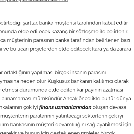
irlediği şartlar, banka müşterisi tarafından kabul edilir
unda elde edilecek kazanç bir sözleşme ile belirlenir.
ca müşterinin parasının banka tarafından belirlenen bazı
 ve bu ticari projelerden elde edilecek
kara ya da zarara
 ortaklığının yapılması birçok insanın parasını
asına neden olur. Kuşkusuz bankanın katılımcı olarak
ar etmesi durumunda elde edilen kar payının azalması
yı alınamaması mümkündür. Ancak öncelikle bu tür dünya
nkalarının çok iyi
finans uzmanlarından
oluşan devasa
üşterilerin paralarının yatırılacağı sektörlerin çok iyi
ılım bankasının müşteri devamlılığını sağlayabilmesi için
erekir ve bunun için desteklenen projeler birçok