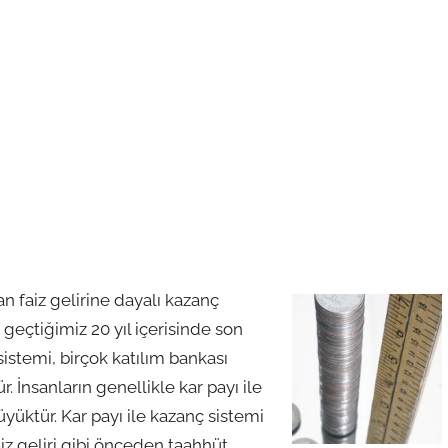
 faiz gelirine dayalı kazanç
 geçtiğimiz 20 yıl içerisinde son
istemi, birçok katılım bankası
 İnsanların genellikle kar payı ile
büyüktür. Kar payı ile kazanç sistemi
aiz geliri gibi önceden taahhüt