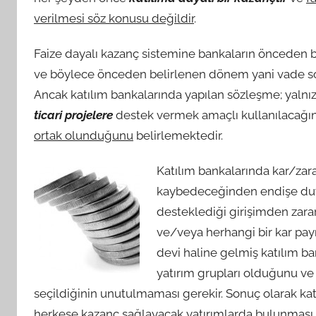
verilmesi söz konusu değildir
.
Faize dayalı kazanç sistemine bankaların önceden bel
ve böylece önceden belirlenen dönem yani vade son
Ancak katılım bankalarında yapılan sözleşme; yalnız
ticari projelere
destek vermek amaçlı kullanılacağını
ortak olunduğunu
belirlemektedir.
Katılım bankalarında kar/zarar
kaybedeceğinden endişe duym
desteklediği girişimden zar
ve/veya herhangi bir kar pa
devi haline gelmiş katılım ba
yatırım grupları olduğunu ve m
seçildiğinin unutulmaması gerekir. Sonuç olarak kat
herkese kazanç sağlayacak yatırımlarda bulunması g