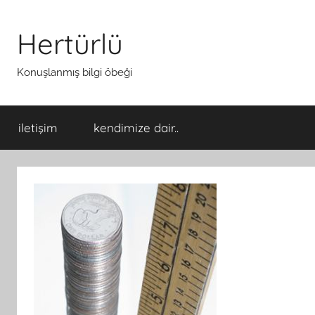
İçeriğe
atla
Hertürlü
Konuşlanmış bilgi öbeği
iletişim
kendimize dair..