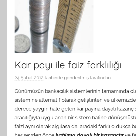
Kar payı ile faiz farklılığı
24 Şubat 2012
tarihinde gönderilmiş
tarafından
Günümüzün bankacılık sistemlerinin tamamında olan
sistemine alternatif olarak geliştirilen ve ülkemizde
derece yaygın hale gelen kar payına dayalı kazanç s
aracılığıyla uygulanan bir sistem haline dönüşmüştür.
faizi aynı olarak algılasa da, aradaki farklı oldukça 
her şeyden önce
katılıma dayalı bir kazançtır
ve
f