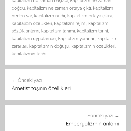
kapitalizm ne zaman başladı
,
kapitalizm ne zaman
doğdu
,
kapitalizm ne zaman ortaya çıktı
,
kapitalizm
neden var
,
kapitalizm nedir
,
kapitalizm ortaya çıkışı
,
kapitalizm özellikleri
,
kapitalizm rejimi
,
kapitalizm
sözlük anlamı
,
kapitalizm tanımı
,
kapitalizm tarihi
,
kapitalizm uygulaması
,
kapitalizm yararları
,
kapitalizm
zararları
,
kapitalizmin doğuşu
,
kapitalizmin özellikleri
,
kapitalizmin tarihi
Yazı
Önceki yazı
gezinmesi
Ametist taşının özellikleri
Sonraki yazı
Emperyalizmin anlamı