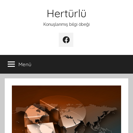
İçeriğe
Hertürlü
atla
Konuşlanmış bilgi öbeği
Facebook
Menü