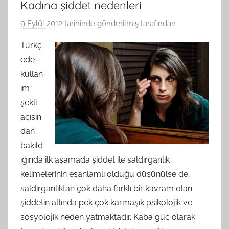
Kadına şiddet nedenleri
9 Eylül 2012
tarihinde gönderilmiş
tarafından
Türkç
ede
kullan
ım
şekli
açısın
dan
bakıld
ığında ilk aşamada şiddet ile saldırganlık
kelimelerinin eşanlamlı olduğu düşünülse de,
saldırganlıktan çok daha farklı bir kavram olan
şiddetin altında pek çok karmaşık psikolojik ve
sosyolojik neden yatmaktadır. Kaba güç olarak