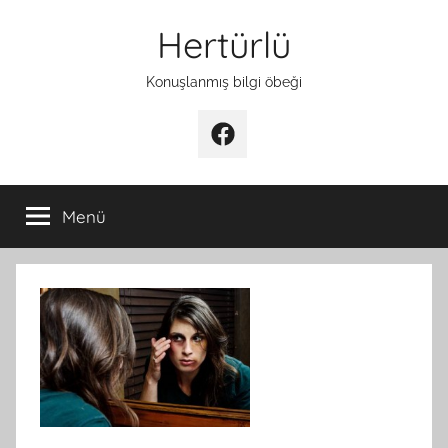
İçeriğe
Hertürlü
atla
Konuşlanmış bilgi öbeği
Facebook
Menü