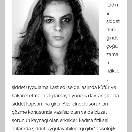
kadın
a
şiddet
dendi
ğinde
çoğu
zama
n
fizikse
l
şiddet uygulama kast edilse de, aslında küfür ve
hakaret etme, aşağılamaya yönelik davranışlar da
şiddet kapsamına girer. Aile içindeki sorunları
çözme konusunda vasıfsız olan ya da bizzat
sorunun kaynağı olan erkekler, kadına fiziksel
anlamda şiddet uygulayabileceği gibi “psikolojik