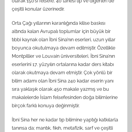
olarak 150’si felsefe, 40 tanesi tıp ve diğerleri de
çeşitli konular üzerinedir.
Orta Çağı yıllarının karanlığında kilise baskısı
altında kalan Avrupalı toplumlar için büyük bir
tıbbi kaynak olan İbni Sina’nın eserleri, uzun yıllar
boyunca okutulmaya devam edilmiştir. Özellikle
Montpillier ve Louvain üniversiteleri, İbni Sina’nın
eserlerini 17. yüzyılın ortalarına kadar ders kitabı
olarak okutmaya devam etmiştir. Çok yönlü bir
bilim adamı olan İbni Sina 240 kadar eserin yanı
sıra yaklaşık olarak 450 makale yazmış ve bu
makalelerde İslam felsefesinden doğa bilimlerine
birçok farklı konuya değinmiştir.
İbni Sina her ne kadar tıp bilimine yaptığı katkılarla
tanınsa da; mantık, fıkıh, metafizik, sarf ve çeşitli