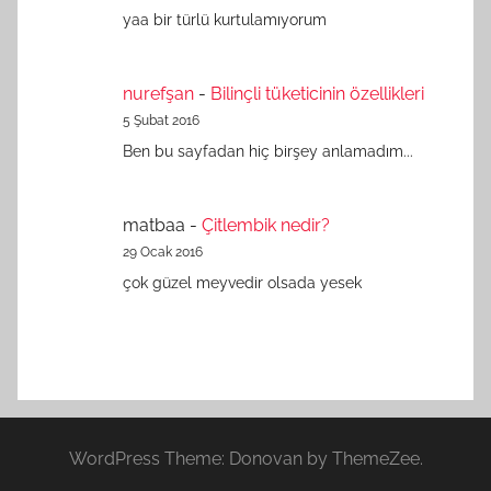
yaa bir türlü kurtulamıyorum
nurefşan
-
Bilinçli tüketicinin özellikleri
5 Şubat 2016
Ben bu sayfadan hiç birşey anlamadım...
matbaa
-
Çitlembik nedir?
29 Ocak 2016
çok güzel meyvedir olsada yesek
WordPress Theme: Donovan by ThemeZee.