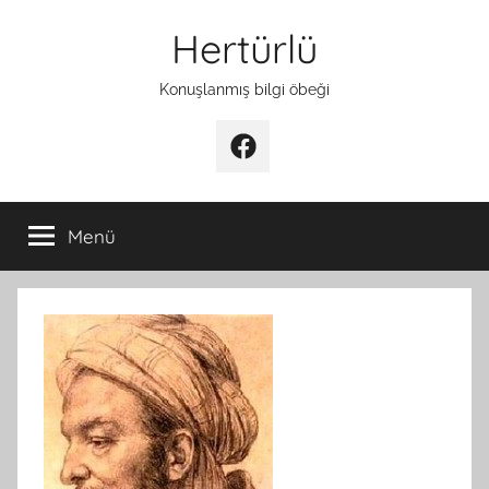
İçeriğe
Hertürlü
atla
Konuşlanmış bilgi öbeği
Facebook
Menü