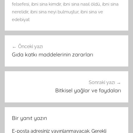
felsefesi
,
ibni sina kimdir
,
ibni sina nasıl öldü
,
ibni sina
nerelidir
,
ibni sina neyi bulmuştur
,
ibni sina ve
edebiyat
Yazı
Önceki yazı
gezinmesi
Gıda katkı maddelerinin zararları
Sonraki yazı
Bitkisel yağlar ve faydaları
Bir yanıt yazın
E-posta adresiniz yayınlanmayacak.
Gerekli