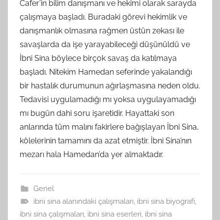
Cafer’in bilim danışmanı ve hekimi olarak sarayda
çalışmaya başladı. Buradaki görevi hekimlik ve
danışmanlık olmasına rağmen üstün zekası ile
savaşlarda da işe yarayabileceği düşünüldü ve
İbni Sina böylece birçok savaş da katılmaya
başladı. Nitekim Hamedan seferinde yakalandığı
bir hastalık durumunun ağırlaşmasına neden oldu.
Tedavisi uygulamadığı mı yoksa uygulayamadığı
mı bugün dahi soru işaretidir. Hayattaki son
anlarında tüm malını fakirlere bağışlayan İbni Sina,
kölelerinin tamamını da azat etmiştir. İbni Sina’nın
mezarı hala Hamedan’da yer almaktadır.
Genel
ibni sina alanındaki çalışmaları
,
ibni sina biyografi
,
ibni sina çalışmaları
,
ibni sina eserleri
,
ibni sina