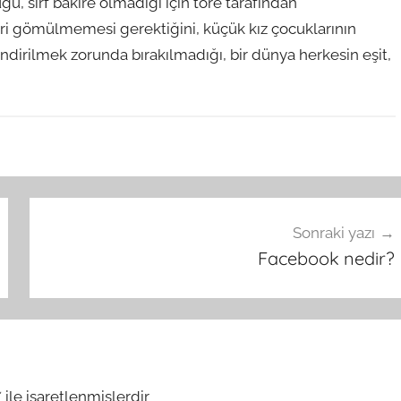
ğu, sırf bakire olmadığı için töre tarafından
iri gömülmemesi gerektiğini, küçük kız çocuklarının
dirilmek zorunda bırakılmadığı, bir dünya herkesin eşit,
Sonraki yazı
Facebook nedir?
*
ile işaretlenmişlerdir