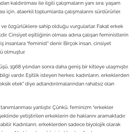
an kaldırılması ile ilgili çalışmaların yanı sıra; yaşam
 için, ataerkil toplumlarda çalışmalarını sürdürürler.
a ve özgürlüklere sahip olduğu vurgularlar. Fakat erkek
r. Cinsiyet eşitliğinin olması adına çalışan feministlerin
 insanlara “feminist” denir. Birçok insan, cinsiyet
lü olmuştur.
ü, 1968 yılından sonra daha geniş bir kitleye ulaşmıştır.
ilgi vardır. Eşitlik isteyen herkes: kadınların, erkeklerden
ksik etek” diye adlandırılmalarından rahatsız olan
 tanımlanması yanlıştır. Çünkü, feminizm “erkekler
eklinde yetiştirilen erkeklerin de haklarını aramaktadır.
abilir. Kadınların, erkeklerden sadece biyolojik olarak