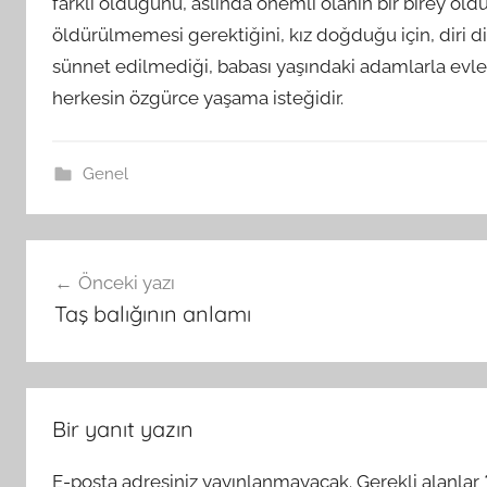
farklı olduğunu, aslında önemli olanın bir birey oldu
öldürülmemesi gerektiğini, kız doğduğu için, diri d
sünnet edilmediği, babası yaşındaki adamlarla evlen
herkesin özgürce yaşama isteğidir.
Genel
Yazı
Önceki yazı
gezinmesi
Taş balığının anlamı
Bir yanıt yazın
E-posta adresiniz yayınlanmayacak.
Gerekli alanlar