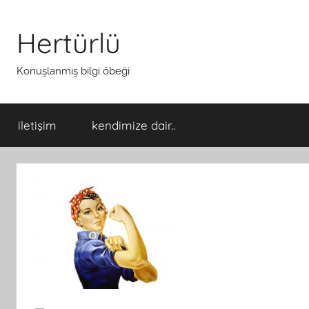
İçeriğe
atla
Hertürlü
Konuşlanmış bilgi öbeği
iletişim
kendimize dair..