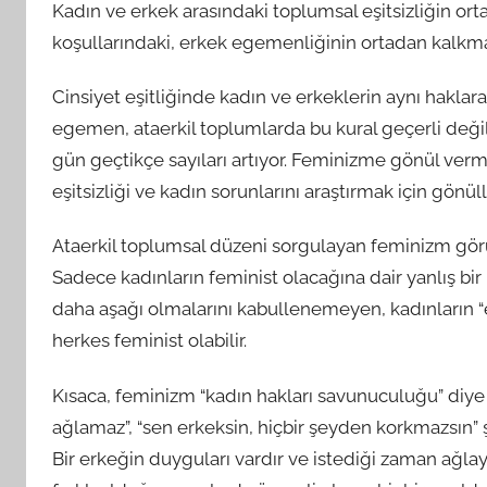
Kadın ve erkek arasındaki toplumsal eşitsizliğin ortad
koşullarındaki, erkek egemenliğinin ortadan kalkması
Cinsiyet eşitliğinde kadın ve erkeklerin aynı haklar
egemen, ataerkil toplumlarda bu kural geçerli değildi
gün geçtikçe sayıları artıyor. Feminizme gönül vermiş
eşitsizliği ve kadın sorunlarını araştırmak için gönül
Ataerkil toplumsal düzeni sorgulayan feminizm görüş
Sadece kadınların feminist olacağına dair yanlış bir b
daha aşağı olmalarını kabullenemeyen, kadınların “e
herkes feminist olabilir.
Kısaca, feminizm “kadın hakları savunuculuğu” diye
ağlamaz”, “sen erkeksin, hiçbir şeyden korkmazsın” ş
Bir erkeğin duyguları vardır ve istediği zaman ağlay