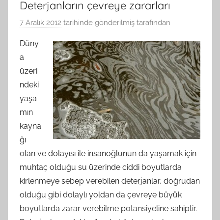
Deterjanların çevreye zararları
7 Aralık 2012
tarihinde gönderilmiş
tarafından
Düny
a
üzeri
ndeki
yaşa
mın
kayna
ğı
olan ve dolayısı ile insanoğlunun da yaşamak için
muhtaç olduğu su üzerinde ciddi boyutlarda
kirlenmeye sebep verebilen deterjanlar, doğrudan
olduğu gibi dolaylı yoldan da çevreye büyük
boyutlarda zarar verebilme potansiyeline sahiptir.