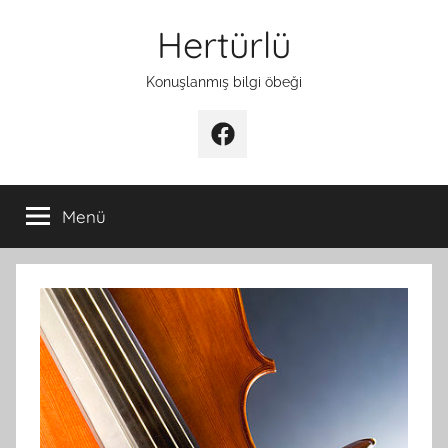
İçeriğe
Hertürlü
atla
Konuşlanmış bilgi öbeği
Facebook
Menü