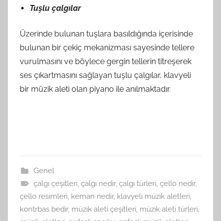
Tuşlu çalgılar
Üzerinde bulunan tuşlara basıldığında içerisinde
bulunan bir çekiç mekanizması sayesinde tellere
vurulmasını ve böylece gergin tellerin titreşerek
ses çıkartmasını sağlayan tuşlu çalgılar, klavyeli
bir müzik aleti olan piyano ile anılmaktadır.
Genel
çalgı çeşitleri
,
çalgı nedir
,
çalgı türleri
,
çello nedir
,
çello resimleri
,
keman nedir
,
klavyeli müzik aletleri
,
kontrbas bedir
,
müzik aleti çeşitleri
,
müzik aleti türleri
,