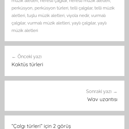
müzik aletleri
,
nefesli çagılar
,
nefesli müzik aletleri
,
perküsyon
,
perküsyon türleri
,
telli çalgılar
,
telli müzik
aletleri
,
tuşlu müzik aletleri
,
viyola nedir
,
vurmalı
çalgılar
,
vurmalı müzik aletleri
,
yaylı çalgılar
,
yaylı
müzik aletleri
Yazı
Önceki yazı
gezinmesi
Kaktüs türleri
Sonraki yazı
Wav uzantısı
“
Çalgı türleri
” için 2 görüş