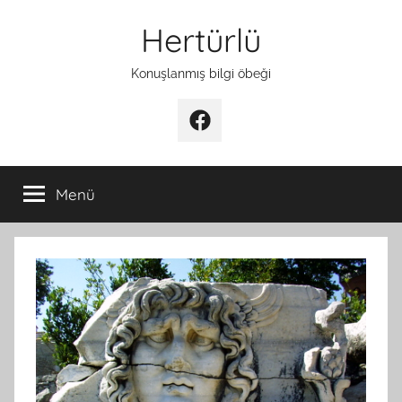
İçeriğe
Hertürlü
atla
Konuşlanmış bilgi öbeği
Facebook
Menü