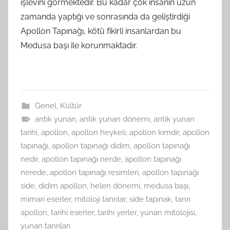
işlevini görmektedir. Bu kadar çok insanın uzun
zamanda yaptığı ve sonrasında da geliştirdiği
Apollon Tapınağı, kötü fikirli insanlardan bu
Medusa başı ile korunmaktadır.
Genel
,
Kültür
antik yunan
,
antik yunan dönemi
,
antik yunan
tarihi
,
apollon
,
apollon heykeli
,
apollon kimdir
,
apollon
tapınağı
,
apollon tapınağı didim
,
apollon tapınağı
nedir
,
apollon tapınağı nerde
,
apollon tapınağı
nerede
,
apollon tapınağı resimleri
,
apollon tapınağı
side
,
didim apollon
,
helen dönemi
,
medusa başı
,
mimari eserler
,
mitoloji tanrılar
,
side tapınak
,
tanrı
apollon
,
tarihi eserler
,
tarihi yerler
,
yunan mitolojisi
,
yunan tanrıları