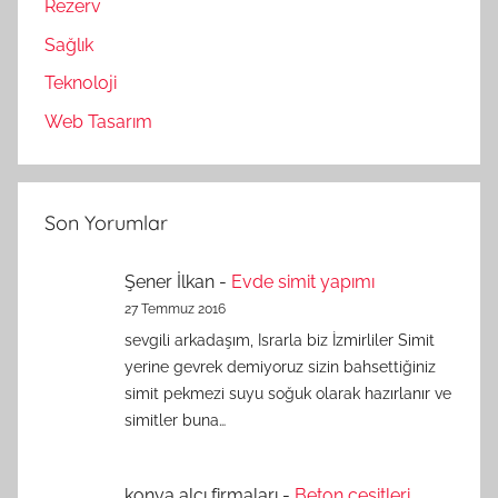
Rezerv
Sağlık
Teknoloji
Web Tasarım
Son Yorumlar
Şener İlkan
-
Evde simit yapımı
27 Temmuz 2016
sevgili arkadaşım, Israrla biz İzmirliler Simit
yerine gevrek demiyoruz sizin bahsettiğiniz
simit pekmezi suyu soğuk olarak hazırlanır ve
simitler buna…
konya alçı firmaları
-
Beton çeşitleri