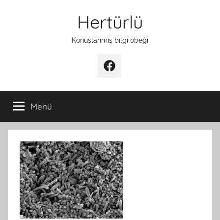
İçeriğe
Hertürlü
atla
Konuşlanmış bilgi öbeği
Facebook
Menü