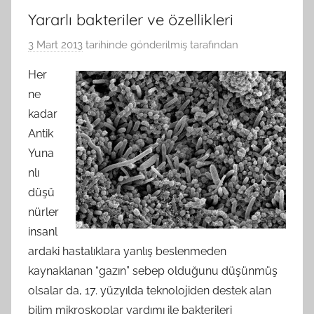
Yararlı bakteriler ve özellikleri
3 Mart 2013
tarihinde gönderilmiş
tarafından
Her
ne
kadar
Antik
Yuna
nlı
düşü
nürler
insanl
ardaki hastalıklara yanlış beslenmeden
kaynaklanan “gazın” sebep olduğunu düşünmüş
olsalar da, 17. yüzyılda teknolojiden destek alan
bilim mikroskoplar yardımı ile bakterileri