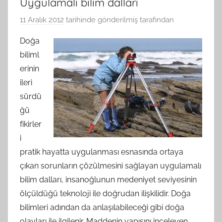
Uygulamalı bilim dalları
11 Aralık 2012
tarihinde gönderilmiş
tarafından
Doğa
biliml
erinin
ileri
sürdü
ğü
fikirler
i
pratik hayatta uygulanması esnasında ortaya
çıkan sorunların çözülmesini sağlayan uygulamalı
bilim dalları, insanoğlunun medeniyet seviyesinin
ölçüldüğü teknoloji ile doğrudan ilişkilidir. Doğa
bilimleri adından da anlaşılabileceği gibi doğa
olayları ile ilgilenir. Maddenin yapısını inceleyen