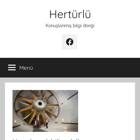
İçeriğe
Hertürlü
atla
Konuşlanmış bilgi öbeği
Facebook
Menü