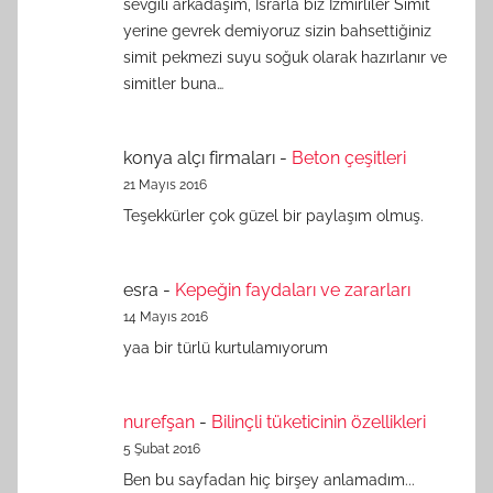
sevgili arkadaşım, Israrla biz İzmirliler Simit
yerine gevrek demiyoruz sizin bahsettiğiniz
simit pekmezi suyu soğuk olarak hazırlanır ve
simitler buna…
konya alçı firmaları
-
Beton çeşitleri
21 Mayıs 2016
Teşekkürler çok güzel bir paylaşım olmuş.
esra
-
Kepeğin faydaları ve zararları
14 Mayıs 2016
yaa bir türlü kurtulamıyorum
nurefşan
-
Bilinçli tüketicinin özellikleri
5 Şubat 2016
Ben bu sayfadan hiç birşey anlamadım...