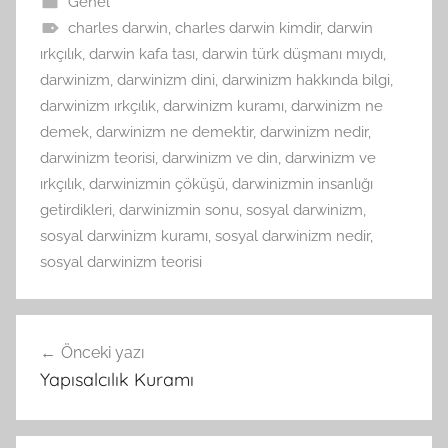
Genel
charles darwin
,
charles darwin kimdir
,
darwin
ırkçılık
,
darwin kafa tası
,
darwin türk düşmanı mıydı
,
darwinizm
,
darwinizm dini
,
darwinizm hakkında bilgi
,
darwinizm ırkçılık
,
darwinizm kuramı
,
darwinizm ne
demek
,
darwinizm ne demektir
,
darwinizm nedir
,
darwinizm teorisi
,
darwinizm ve din
,
darwinizm ve
ırkçılık
,
darwinizmin çöküşü
,
darwinizmin insanlığı
getirdikleri
,
darwinizmin sonu
,
sosyal darwinizm
,
sosyal darwinizm kuramı
,
sosyal darwinizm nedir
,
sosyal darwinizm teorisi
Yazı
Önceki yazı
gezinmesi
Yapısalcılık Kuramı