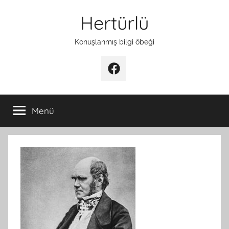
İçeriğe
Hertürlü
atla
Konuşlanmış bilgi öbeği
Facebook
Menü