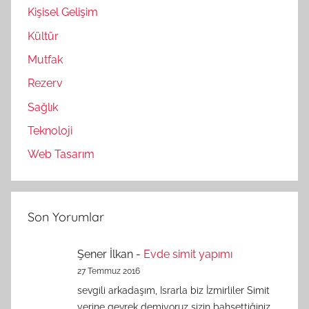
Kişisel Gelişim
Kültür
Mutfak
Rezerv
Sağlık
Teknoloji
Web Tasarım
Son Yorumlar
Şener İlkan
-
Evde simit yapımı
27 Temmuz 2016
sevgili arkadaşım, Israrla biz İzmirliler Simit
yerine gevrek demiyoruz sizin bahsettiğiniz