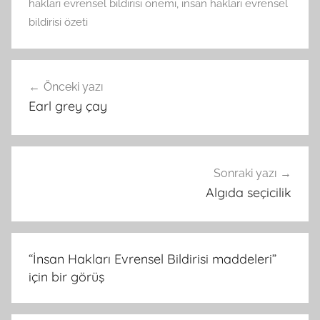
hakları evrensel bildirisi önemi
,
insan hakları evrensel
bildirisi özeti
Yazı
Önceki yazı
gezinmesi
Earl grey çay
Sonraki yazı
Algıda seçicilik
“
İnsan Hakları Evrensel Bildirisi maddeleri
”
için bir görüş