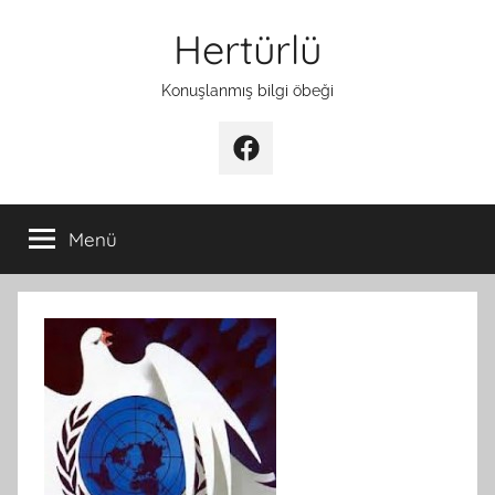
İçeriğe
Hertürlü
atla
Konuşlanmış bilgi öbeği
Facebook
Menü