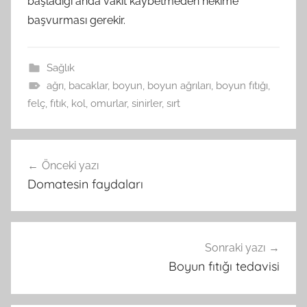
başladığı anda vakit kaybetmeden hekime
başvurması gerekir.
Sağlık
ağrı
,
bacaklar
,
boyun
,
boyun ağrıları
,
boyun fıtığı
,
felç
,
fıtık
,
kol
,
omurlar
,
sinirler
,
sırt
Yazı
Önceki yazı
gezinmesi
Domatesin faydaları
Sonraki yazı
Boyun fıtığı tedavisi