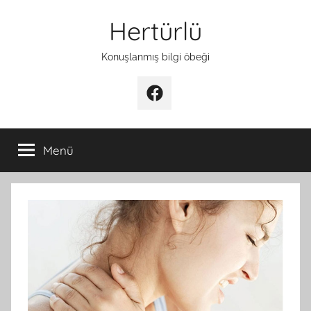
İçeriğe
Hertürlü
atla
Konuşlanmış bilgi öbeği
Facebook
Menü