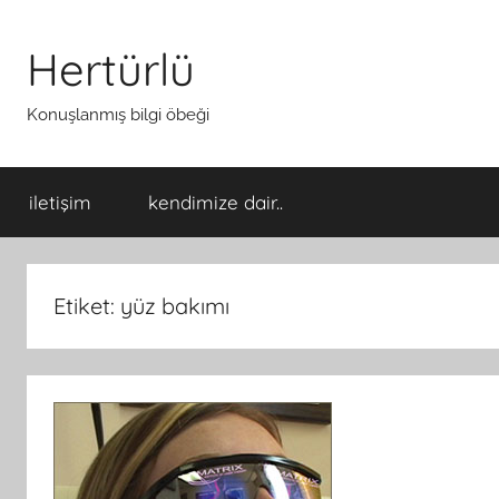
İçeriğe
atla
Hertürlü
Konuşlanmış bilgi öbeği
iletişim
kendimize dair..
Etiket:
yüz bakımı