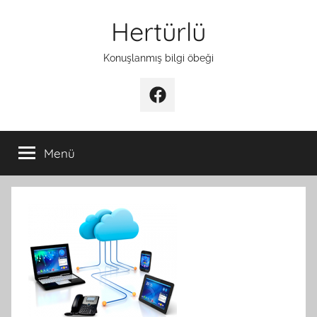
İçeriğe
Hertürlü
atla
Konuşlanmış bilgi öbeği
Facebook
Menü