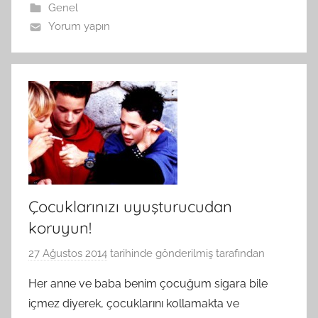
Genel
Yorum yapın
Çocuklarınızı uyuşturucudan
koruyun!
27 Ağustos 2014
tarihinde gönderilmiş
tarafından
Her anne ve baba benim çocuğum sigara bile
içmez diyerek, çocuklarını kollamakta ve