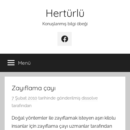
İçeriğe
Hertürlü
atla
Konuşlanmış bilgi öbeği
Facebook
Menü
Zayıflama çayı
7 Şubat 2010
tarihinde gönderilmiş
dissolve
tarafından
Doğal yöntemler ile zayıflamak isteyen aşırı kilolu
insanlar için zayıflama çayı uzmanlar tarafından