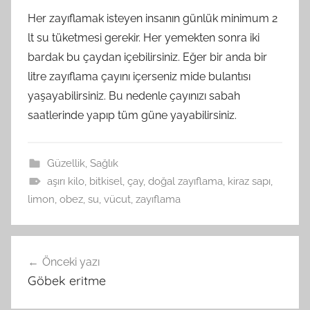
Her zayıflamak isteyen insanın günlük minimum 2
lt su tüketmesi gerekir. Her yemekten sonra iki
bardak bu çaydan içebilirsiniz. Eğer bir anda bir
litre zayıflama çayını içerseniz mide bulantısı
yaşayabilirsiniz. Bu nedenle çayınızı sabah
saatlerinde yapıp tüm güne yayabilirsiniz.
Güzellik
,
Sağlık
aşırı kilo
,
bitkisel
,
çay
,
doğal zayıflama
,
kiraz sapı
,
limon
,
obez
,
su
,
vücut
,
zayıflama
Yazı
Önceki yazı
gezinmesi
Göbek eritme