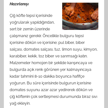
Hazırlanışı
Çiğ köfte tepsi içerisinde
yoğrularak yapıldığından,
sert bir zemin üzerinde
çalışmanız gerekir. Öncelikle bulguru tepsi
içerisine dökün ve içerisine; pul biber, biber
salçası, domates salçası, tuz, limon suyu, kimyon,
karabiber, kekik, toz biber ve sarımsağı katın.
Malzemeler homojen bir şekilde karışıncaya ve
bulgurda açık renk görünen yer kalmayıncaya
kadar tahmini 8-10 dakika boyunca hafifçe
yoğurun. Bu süre içerisinde bulgurun içerisine
domates suyunu azar azar yedirerek dökün ve
çiğ köftenin çok sertleşmesi durumunda biraz sıvı
yağ ekleyin.