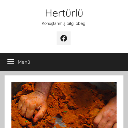
İçeriğe
Hertürlü
atla
Konuşlanmış bilgi öbeği
Facebook
Menü