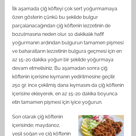
İlk aşamada çiğ köfteyi çok sert yoğurmamaya
özen gösterin çünkü bu şekilde bulgur
parçalanacağından çiğ köftenin lezzetinin de
bozul
masına neden olur. 10 dakikalık hafif
yoğurmanın ardından bulgurun tamamen pişmesi
ve baharatların lezzetinin bulgura geçmesi için en
az 15-20 dakika yoğun bir şekilde yoğurmaya
devam etmelisiniz. Bu aşamadan sonra çiğ
köftenin içerisine kıymanın yedirilmesine geçilir.
250 gr. ince çekilmiş dana kıymasını da çiğ köftenin
içerisine ekleyerek, en az 15-20 dakika boyunca
etin tamamen pişmesi için iyice yoğurun.
Son olarak çiğ köftenin
içerisinde; maydanoz,
yeşil soğan ve çiğ köftenin