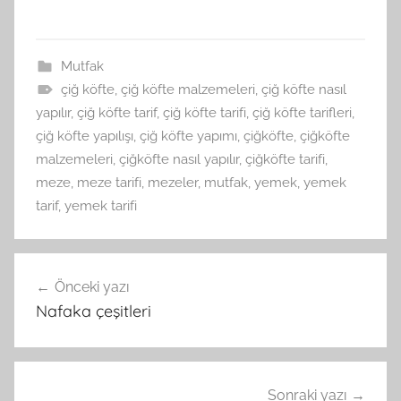
Mutfak
çiğ köfte
,
çiğ köfte malzemeleri
,
çiğ köfte nasıl
yapılır
,
çiğ köfte tarif
,
çiğ köfte tarifi
,
çiğ köfte tarifleri
,
çiğ köfte yapılışı
,
çiğ köfte yapımı
,
çiğköfte
,
çiğköfte
malzemeleri
,
çiğköfte nasıl yapılır
,
çiğköfte tarifi
,
meze
,
meze tarifi
,
mezeler
,
mutfak
,
yemek
,
yemek
tarif
,
yemek tarifi
Yazı
Önceki yazı
gezinmesi
Nafaka çeşitleri
Sonraki yazı