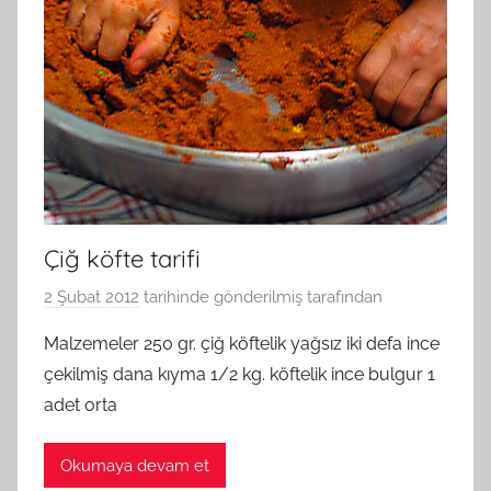
Çiğ köfte tarifi
2 Şubat 2012
tarihinde gönderilmiş
tarafından
Malzemeler 250 gr. çiğ köftelik yağsız iki defa ince
çekilmiş dana kıyma 1/2 kg. köftelik ince bulgur 1
adet orta
Okumaya devam et