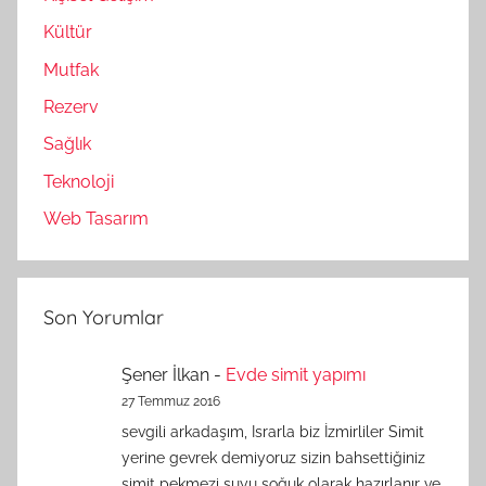
Kültür
Mutfak
Rezerv
Sağlık
Teknoloji
Web Tasarım
Son Yorumlar
Şener İlkan
-
Evde simit yapımı
27 Temmuz 2016
sevgili arkadaşım, Israrla biz İzmirliler Simit
yerine gevrek demiyoruz sizin bahsettiğiniz
simit pekmezi suyu soğuk olarak hazırlanır ve