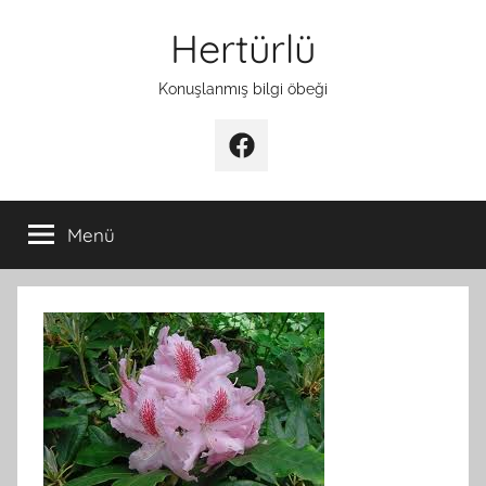
İçeriğe
Hertürlü
atla
Konuşlanmış bilgi öbeği
Facebook
Menü