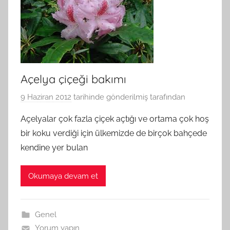
Açelya çiçeği bakımı
9 Haziran 2012
tarihinde gönderilmiş
tarafından
Açelyalar çok fazla çiçek açtığı ve ortama çok hoş
bir koku verdiği için ülkemizde de birçok bahçede
kendine yer bulan
Okumaya devam et
Genel
Yorum yapın