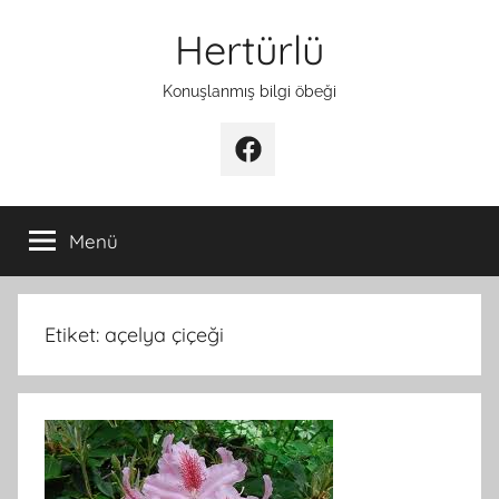
İçeriğe
Hertürlü
atla
Konuşlanmış bilgi öbeği
Facebook
Menü
Etiket:
açelya çiçeği