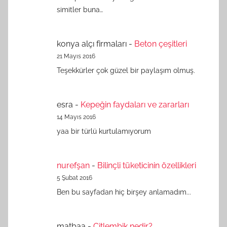
simitler buna…
konya alçı firmaları
-
Beton çeşitleri
21 Mayıs 2016
Teşekkürler çok güzel bir paylaşım olmuş.
esra
-
Kepeğin faydaları ve zararları
14 Mayıs 2016
yaa bir türlü kurtulamıyorum
nurefşan
-
Bilinçli tüketicinin özellikleri
5 Şubat 2016
Ben bu sayfadan hiç birşey anlamadım...
matbaa
-
Çitlembik nedir?