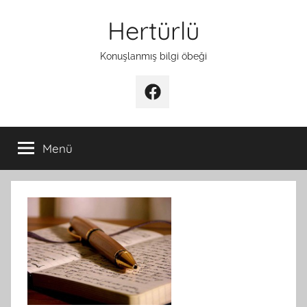
İçeriğe
Hertürlü
atla
Konuşlanmış bilgi öbeği
Facebook
Menü