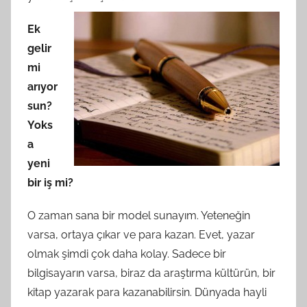
Ek
gelir
mi
arıyor
sun?
Yoks
a
yeni
bir iş mi?
O zaman sana bir model sunayım. Yeteneğin
varsa, ortaya çıkar ve para kazan. Evet, yazar
olmak şimdi çok daha kolay. Sadece bir
bilgisayarın varsa, biraz da araştırma kültürün, bir
kitap yazarak para kazanabilirsin. Dünyada hayli