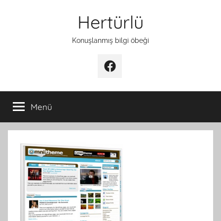
İçeriğe
Hertürlü
atla
Konuşlanmış bilgi öbeği
Facebook
Menü