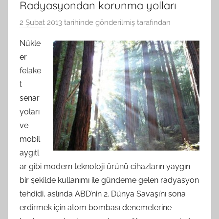
Radyasyondan korunma yolları
2 Şubat 2013
tarihinde gönderilmiş
tarafından
Nükle
er
felake
t
senar
yoları
ve
mobil
aygıtl
ar gibi modern teknoloji ürünü cihazların yaygın
bir şekilde kullanımı ile gündeme gelen radyasyon
tehdidi, aslında ABD’nin 2. Dünya Savaşı’nı sona
erdirmek için atom bombası denemelerine