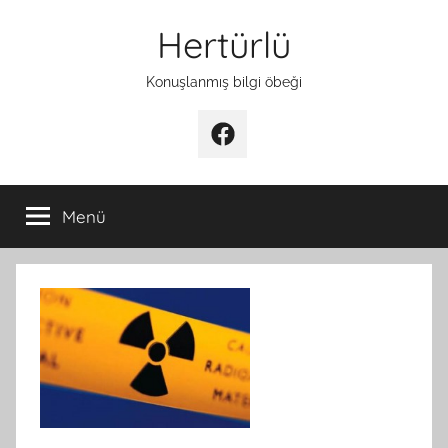
İçeriğe
Hertürlü
atla
Konuşlanmış bilgi öbeği
Facebook
Menü