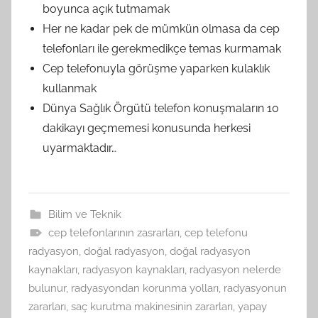
boyunca açık tutmamak
Her ne kadar pek de mümkün olmasa da cep
telefonları ile gerekmedikçe temas kurmamak
Cep telefonuyla görüşme yaparken kulaklık
kullanmak
Dünya Sağlık Örgütü telefon konuşmaların 10
dakikayı geçmemesi konusunda herkesi
uyarmaktadır…
Bilim ve Teknik
cep telefonlarının zasrarları
,
cep telefonu
radyasyon
,
doğal radyasyon
,
doğal radyasyon
kaynakları
,
radyasyon kaynakları
,
radyasyon nelerde
bulunur
,
radyasyondan korunma yolları
,
radyasyonun
zararları
,
saç kurutma makinesinin zararları
,
yapay