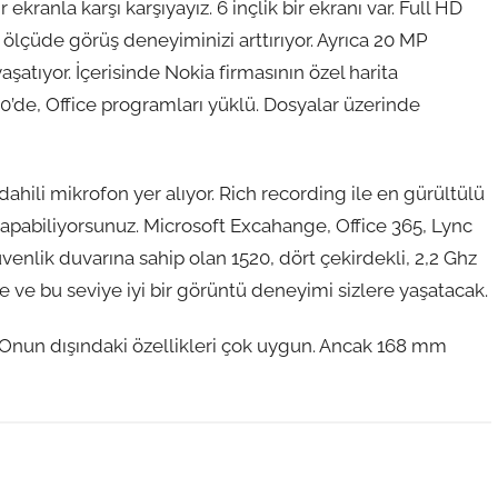
kranla karşı karşıyayız. 6 inçlik bir ekranı var. Full HD
 ölçüde görüş deneyiminizi arttırıyor. Ayrıca 20 MP
tıyor. İçerisinde Nokia firmasının özel harita
20’de, Office programları yüklü. Dosyalar üzerinde
dahili mikrofon yer alıyor. Rich recording ile en gürültülü
yapabiliyorsunuz. Microsoft Excahange, Office 365, Lync
enlik duvarına sahip olan 1520, dört çekirdekli, 2,2 Ghz
 ve bu seviye iyi bir görüntü deneyimi sizlere yaşatacak.
nun dışındaki özellikleri çok uygun. Ancak 168 mm