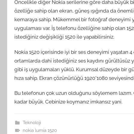
Öncelikle diğer Nokia serilerine göre daha büyük bir e
özelliğe sahip olan ekran, güneş ışığında da önemli
kemaraya sahip. Mükemmel bir fotoğraf deneyimi yaşa
uygulaması var. İş telefonu özelliğine sahip olan 15
istediğiniz değişikliği 1520 ile yapabilirsiniz.
Nokia 1520 içerisinde iyi bir ses deneyimi yaşatan 4 
ortamlarda dahi istediğiniz ses kaydını gürültüsüz 
gibi iş uygulamaları yüklü. Kurumsal düzeyde bir güv
hıza sahip. Ekran çözünürlüğü 1920*1080 seviyesinde
Bu telefonun çok uzun olduğunu söylemem lazım. O
kadar büyük. Cebinize koymanız imkansız yani.
Teknoloji
nokia lumia 1520