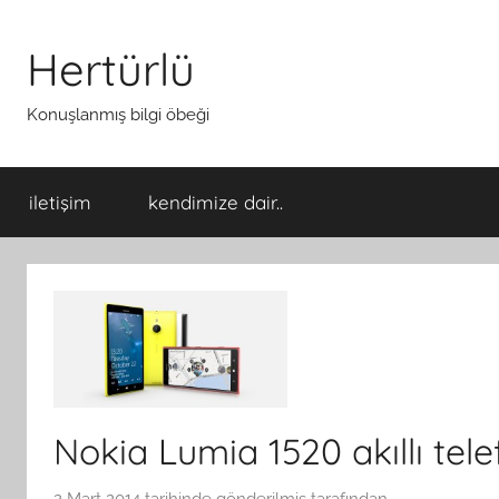
İçeriğe
atla
Hertürlü
Konuşlanmış bilgi öbeği
iletişim
kendimize dair..
Nokia Lumia 1520 akıllı tele
2 Mart 2014
tarihinde gönderilmiş
tarafından