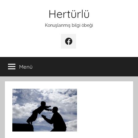
İçeriğe
Hertürlü
atla
Konuşlanmış bilgi öbeği
Facebook
Menü