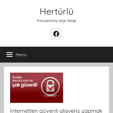
İçeriğe
Hertürlü
atla
Konuşlanmış bilgi öbeği
Facebook
Menü
İnternetten güvenli alışveriş yapmak