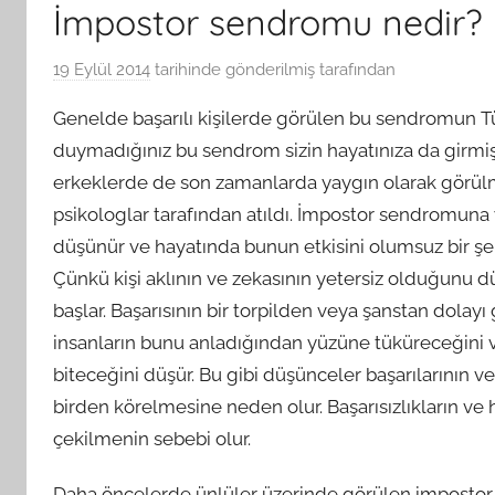
İmpostor sendromu nedir?
19 Eylül 2014
tarihinde gönderilmiş
tarafından
Genelde başarılı kişilerde görülen bu sendromun Tü
duymadığınız bu sendrom sizin hayatınıza da girmiş
erkeklerde de son zamanlarda yaygın olarak görül
psikologlar tarafından atıldı. İmpostor sendromuna y
düşünür ve hayatında
bunun etkisini olumsuz bir şe
Çünkü kişi aklının ve zekasının yetersiz olduğunu
başlar. Başarısının bir torpilden veya şanstan dolayı 
insanların bunu anladığından yüzüne tüküreceğini v
biteceğini düşür. Bu gibi düşünceler başarılarının v
birden körelmesine neden olur. Başarısızlıkların ve 
çekilmenin sebebi olur.
Daha öncelerde ünlüler üzerinde görülen impostor