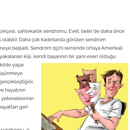
rkçesi, sahtekarlık sendromu. Evet, belki de daha önce
 olabilir. Daha çok kadınlarda görülen sendrom
meye başladı. Sendrom 1970 sensinde ortaya Amerikalı
akalanan kişi, kendi başarının bir şans eseri olduğu
kilde yaşar.
 düşünmeye
gerçekleştiğini,
e hayatının
e yeteneklerinin
hayattan geri
 sendromu, iş