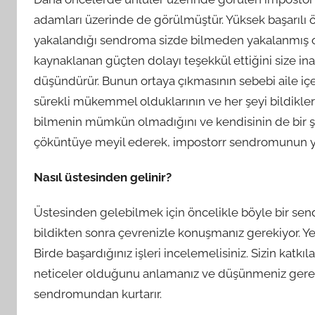
adamları üzerinde de görülmüştür. Yüksek başarılı 
yakalandığı sendroma sizde bilmeden yakalanmış ola
kaynaklanan güçten dolayı teşekkül ettiğini size i
düşündürür. Bunun ortaya çıkmasının sebebi aile içe
sürekli mükemmel olduklarının ve her şeyi bildikleri
bilmenin mümkün olmadığını ve kendisinin de bir ş
çöküntüye meyil ederek, impostorr sendromunun yaş
Nasıl üstesinden gelinir?
Üstesinden gelebilmek için öncelikle böyle bir sen
bildikten sonra çevrenizle konuşmanız gerekiyor. Yet
Birde başardığınız işleri incelemelisiniz. Sizin katk
neticeler olduğunu anlamanız ve düşünmeniz gereki
sendromundan kurtarır.