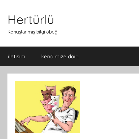
İçeriğe
atla
Hertürlü
Konuşlanmış bilgi öbeği
iletişim
kendimize dair..