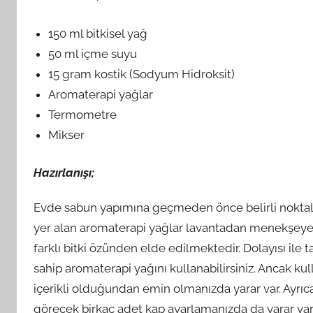
150 ml bitkisel yağ
50 ml içme suyu
15 gram kostik (Sodyum Hidroksit)
Aromaterapi yağlar
Termometre
Mikser
Hazırlanışı;
Evde sabun yapımına geçmeden önce belirli noktalar
yer alan aromaterapi yağlar lavantadan menekşeye
farklı bitki özünden elde edilmektedir. Dolayısı il
sahip aromaterapi yağını kullanabilirsiniz. Ancak 
içerikli olduğundan emin olmanızda yarar var. Ayrıc
görecek birkaç adet kap ayarlamanızda da yarar var