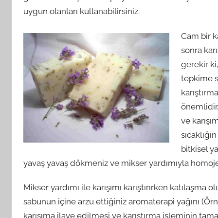
uygun olanları kullanabilirsiniz.
Cam bir k
sonra kar
gerekir k
tepkime 
karıştırm
önemlidir.
ve karışı
sıcaklığın
bitkisel y
yavaş yavaş dökmeniz ve mikser yardımıyla homojen
Mikser yardımı ile karışımı karıştırırken katılaşma 
sabunun içine arzu ettiğiniz aromaterapi yağını (Örn
karışıma ilave edilmesi ve karıştırma işleminin ta