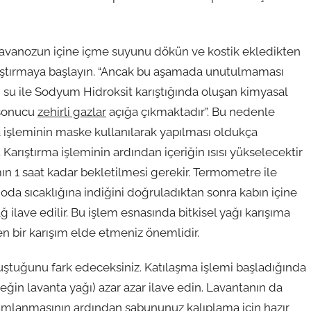
avanozun içine içme suyunu dökün ve kostik ekledikten
ıştırmaya başlayın. “Ancak bu aşamada unutulmaması
i, su ile Sodyum Hidroksit karıştığında oluşan kimyasal
sonucu
zehirli gazlar
açığa çıkmaktadır”. Bu nedenle
a işleminin maske kullanılarak yapılması oldukça
 Karıştırma işleminin ardından içeriğin ısısı yükselecektir
mın 1 saat kadar bekletilmesi gerekir. Termometre ile
 oda sıcaklığına indiğini doğruladıktan sonra kabın içine
ağ ilave edilir. Bu işlem esnasında bitkisel yağı karışıma
 bir karışım elde etmeniz önemlidir.
oluştuğunu fark edeceksiniz. Katılaşma işlemi başladığında
eğin lavanta yağı) azar azar ilave edin. Lavantanın da
mamlanmasının ardından sabununuz kalıplama için hazır