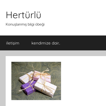
İçeriğe
atla
Hertürlü
Konuşlanmış bilgi öbeği
iletişim
kendimize dair..