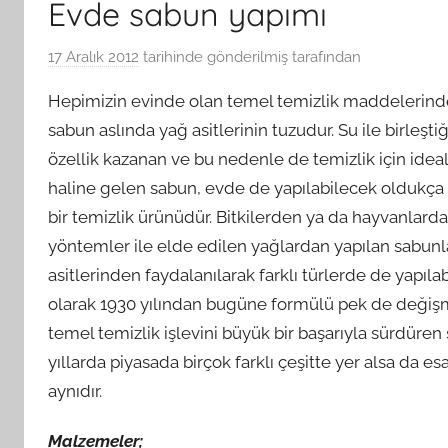
Evde sabun yapımı
17 Aralık 2012
tarihinde gönderilmiş
tarafından
Hepimizin evinde olan temel temizlik maddelerinde
sabun aslında yağ asitlerinin tuzudur. Su ile birleşti
özellik kazanan ve bu nedenle de temizlik için idea
haline gelen sabun, evde de yapılabilecek oldukça b
bir temizlik ürünüdür. Bitkilerden ya da hayvanlard
yöntemler ile elde edilen yağlardan yapılan sabunla
asitlerinden faydalanılarak farklı türlerde de yapılabi
olarak 1930 yılından bugüne formülü pek de deği
temel temizlik işlevini büyük bir başarıyla sürdüren
yıllarda piyasada birçok farklı çeşitte yer alsa da 
aynıdır.
Malzemeler;