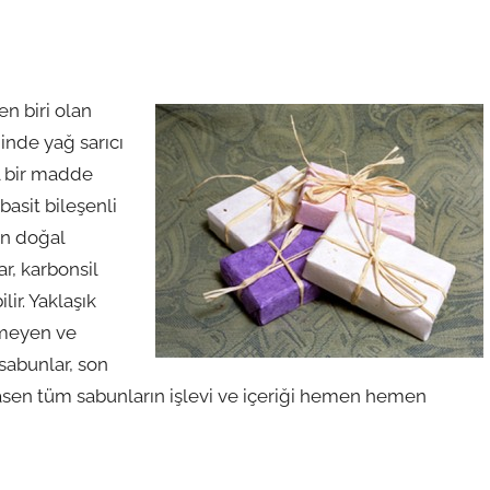
n biri olan
ğinde yağ sarıcı
l bir madde
asit bileşenli
an doğal
r, karbonsil
lir. Yaklaşık
şmeyen ve
 sabunlar, son
esasen tüm sabunların işlevi ve içeriği hemen hemen