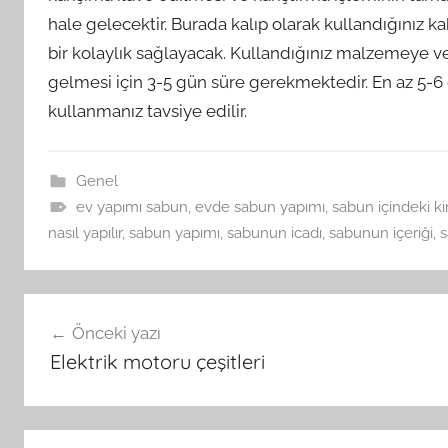
hale gelecektir. Burada kalıp olarak kullandığınız k
bir kolaylık sağlayacak. Kullandığınız malzemeye v
gelmesi için 3-5 gün süre gerekmektedir. En az 5-
kullanmanız tavsiye edilir.
Genel
ev yapımı sabun
,
evde sabun yapımı
,
sabun içindeki k
nasıl yapılır
,
sabun yapımı
,
sabunun icadı
,
sabunun içeriği
,
s
Yazı
Önceki yazı
gezinmesi
Elektrik motoru çeşitleri