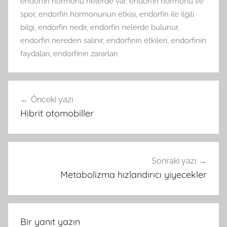
endorfin hormonu nelerde var
,
endorfin hormonu ve
spor
,
endorfin hormonunun etkisi
,
endorfin ile ilgili
bilgi
,
endorfin nedir
,
endorfin nelerde bulunur
,
endorfin nereden salınır
,
endorfinin etkileri
,
endorfinin
faydaları
,
endorfinin zararları
Yazı
Önceki yazı
gezinmesi
Hibrit otomobiller
Sonraki yazı
Metabolizma hızlandırıcı yiyecekler
Bir yanıt yazın