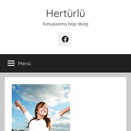
İçeriğe
Hertürlü
atla
Konuşlanmış bilgi öbeği
Facebook
Menü