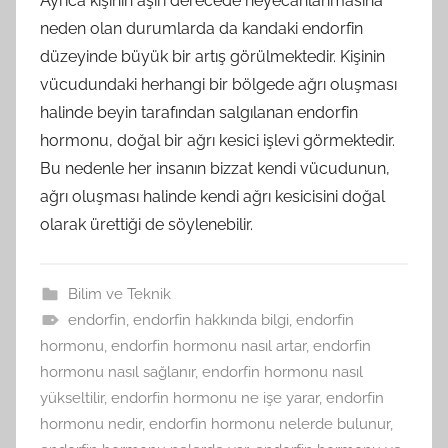
Ayrıca kişinin aşırı derecede heyecanlanmasına
neden olan durumlarda da kandaki endorfin
düzeyinde büyük bir artış görülmektedir. Kişinin
vücudundaki herhangi bir bölgede ağrı oluşması
halinde beyin tarafından salgılanan endorfin
hormonu, doğal bir ağrı kesici işlevi görmektedir.
Bu nedenle her insanın bizzat kendi vücudunun,
ağrı oluşması halinde kendi ağrı kesicisini doğal
olarak ürettiği de söylenebilir.
Bilim ve Teknik
endorfin
,
endorfin hakkında bilgi
,
endorfin
hormonu
,
endorfin hormonu nasıl artar
,
endorfin
hormonu nasıl sağlanır
,
endorfin hormonu nasıl
yükseltilir
,
endorfin hormonu ne işe yarar
,
endorfin
hormonu nedir
,
endorfin hormonu nelerde bulunur
,