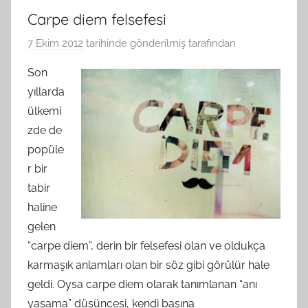
Carpe diem felsefesi
7 Ekim 2012
tarihinde gönderilmiş
tarafından
Son
yıllarda
ülkemi
zde de
popüle
r bir
tabir
haline
gelen
“carpe diem”, derin bir felsefesi olan ve oldukça
karmaşık anlamları olan bir söz gibi görülür hale
geldi. Oysa carpe diem olarak tanımlanan “anı
yaşama” düşüncesi, kendi başına