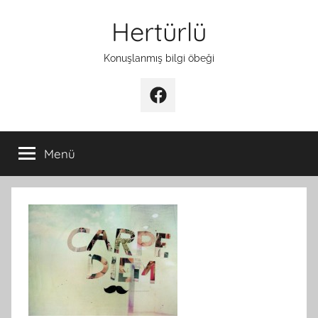
İçeriğe
Hertürlü
atla
Konuşlanmış bilgi öbeği
Facebook
Menü