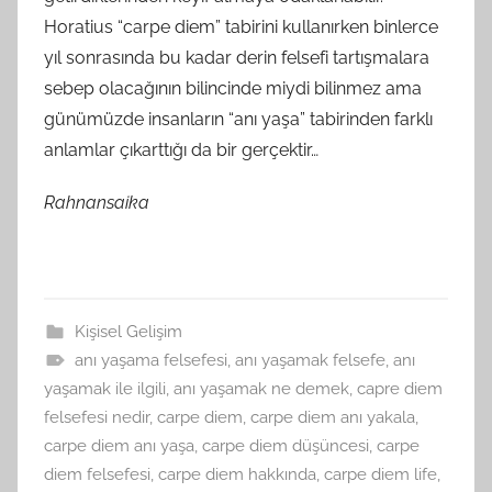
Horatius “carpe diem” tabirini kullanırken binlerce
yıl sonrasında bu kadar derin felsefi tartışmalara
sebep olacağının bilincinde miydi bilinmez ama
günümüzde insanların “anı yaşa” tabirinden farklı
anlamlar çıkarttığı da bir gerçektir…
Rahnansaika
Kişisel Gelişim
anı yaşama felsefesi
,
anı yaşamak felsefe
,
anı
yaşamak ile ilgili
,
anı yaşamak ne demek
,
capre diem
felsefesi nedir
,
carpe diem
,
carpe diem anı yakala
,
carpe diem anı yaşa
,
carpe diem düşüncesi
,
carpe
diem felsefesi
,
carpe diem hakkında
,
carpe diem life
,