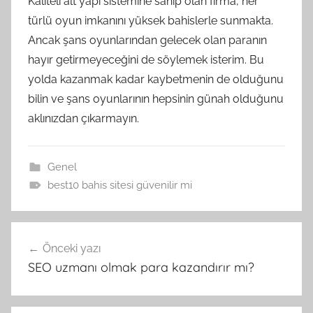
Kaliteli alt yapı sistemine sahip olan firma, her
türlü oyun imkanını yüksek bahislerle sunmakta.
Ancak şans oyunlarından gelecek olan paranın
hayır getirmeyeceğini de söylemek isterim. Bu
yolda kazanmak kadar kaybetmenin de olduğunu
bilin ve şans oyunlarının hepsinin günah olduğunu
aklınızdan çıkarmayın.
Genel
best10 bahis sitesi güvenilir mi
Yazı
Önceki yazı
gezinmesi
SEO uzmanı olmak para kazandırır mı?