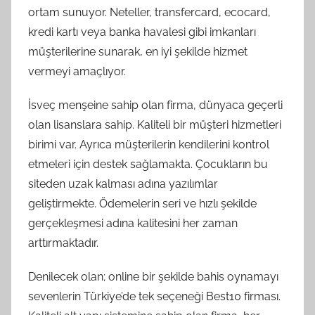
ortam sunuyor. Neteller, transfercard, ecocard,
kredi kartı veya banka havalesi gibi imkanları
müşterilerine sunarak, en iyi şekilde hizmet
vermeyi amaçlıyor.
İsveç menşeine sahip olan firma, dünyaca geçerli
olan lisanslara sahip. Kaliteli bir müşteri hizmetleri
birimi var. Ayrıca müşterilerin kendilerini kontrol
etmeleri için destek sağlamakta. Çocukların bu
siteden uzak kalması adına yazılımlar
geliştirmekte. Ödemelerin seri ve hızlı şekilde
gerçekleşmesi adına kalitesini her zaman
arttırmaktadır.
Denilecek olan; online bir şekilde bahis oynamayı
sevenlerin Türkiye’de tek seçeneği Best10 firması.