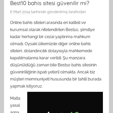
Best10 bahis sitesi güvenilir mi?
6 Mart 2014
tarihinde gönderilmiş
tarafından
Online bahis siteleri arasında en kaliteli ve
kurumsal olarak nitelendirilen Best10, şimdiye
kadar herhangi bir cezai yaptırıma mahkum
olmadı. Oysaki ülkemizde diğer online bahis
siteleri, dolandırıcılık dolayısıyla mahkemede
kapatılmalarına karar verildi. Şu manzara
düşünüldüğü zaman bile Best10 bahis sitesinin
güvenirliliğinin ispatı yeterli olmakta. Ancak biz
müşteri memnuniyeti hususunda bir tahlil burada
yapmak istiyoruz.
Malta
yasal
arına