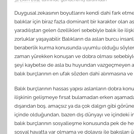
Duygusal zekasının boyutlarını kendi dahi fark etm
balıklar için biraz fazla dominant bir karakter olan a
yaradılıştan gelen özellikleri sebebiyle balık ile il
zorluklar yaşayabilir. Balıkların da aslan burcu insan
beraberlik kurma konusunda uyumlu olduğu söyle
zaman yürekken konuşan ve dobra olması sebebiyle
şeyi kaybetse de asla bu huyundan vazgeçmeyen asla
balık burçlarının en ufak sözden dahi alınmasına ve
Balık burçlarının hassas yapısı aslanların dobra ko
ilişkinin gelişmeye fırsat bulamadan erken aşamada
dışarıdan boş, amaçsız ya da çok dalgın gibi görün
içinde olduğundan, bazen dış dünyayı ve içindeki in
balık burçlarının sosyalleşme konusunda pek de he
sosyal hayatta var olmama ve dolayısı ile bakışlar