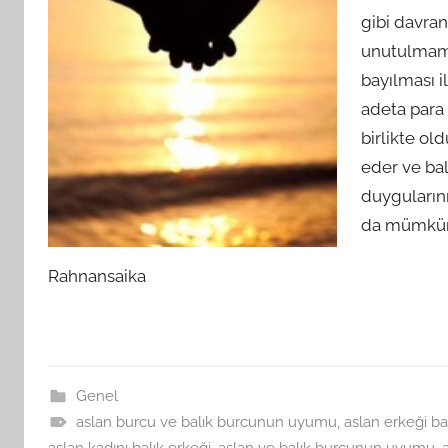
gibi davran
unutulmama
bayılması i
adeta para 
birlikte ol
eder ve ba
duygularını
da mümkün
Rahnansaika
Genel
aslan burcu ve balık burcunun uyumu
,
aslan erkeği bal
aslan kadını balık erkeği
,
aslan ve balık burcunun uyumu
,