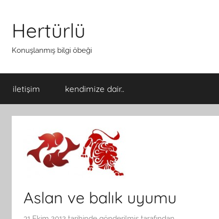
İçeriğe
atla
Hertürlü
Konuşlanmış bilgi öbeği
iletişim
kendimize dair..
Aslan ve balık uyumu
31 Ekim 2012
tarihinde gönderilmiş
tarafından