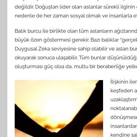
değildir. Doğuştan lider olan aslanlar sürekli ilgin
nedenle de her zaman sosyal olmak ve insanlarla e
Balık burcu ile birlikte olan tüm aslanların ağızlar
büyük özen göstermesi gerekir. Bazı balıklar “ger
Duygusal Zeka seviyesine sahip olabilir ve aslan b
okuyarak sonuca ulaşabilir. Tüm bunlar düşünüldüğü
oluşturması güç olsa da, mutlu bir beraberliğe yelk
İlişkinin il
keşfeden as
uzaklaştırm
noktalanab
dönüşmese d
insanlardan
kendine sak