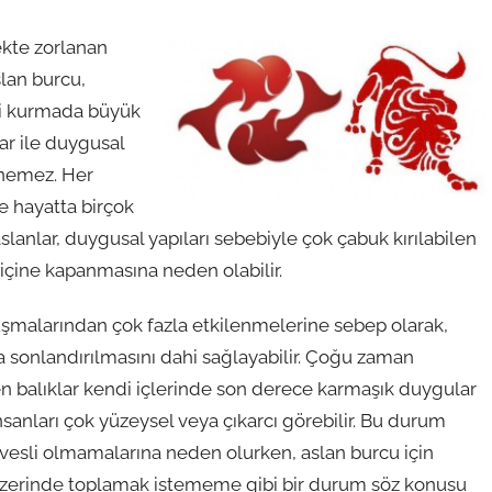
ekte zorlanan
slan burcu,
işki kurmada büyük
lar ile duygusal
nemez. Her
 hayatta birçok
nlar, duygusal yapıları sebebiyle çok çabuk kırılabilen
 içine kapanmasına neden olabilir.
nuşmalarından çok fazla etkilenmelerine sebep olarak,
 sonlandırılmasını dahi sağlayabilir. Çoğu zaman
en balıklar kendi içlerinde son derece karmaşık duygular
sanları çok yüzeysel veya çıkarcı görebilir. Bu durum
vesli olmamalarına neden olurken, aslan burcu için
ı üzerinde toplamak istememe gibi bir durum söz konusu