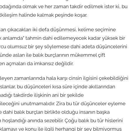
in odağında olmak ve her zaman takdir edilmek ister ki, bu
tkileşim halinde kalmak peşinde koşar.
ından çıkacakları iki defa düşünmesi, kelime seçimine
çek anlamda” tahmin dahi edilemeyecek kadar yüksek bir
urcu olumsuz bir şey söylemese dahi adeta düşüncelerini
nde aslan ile balık burçlarının mükemmel çift
en açmaları da imkansız değildir.
erleyen zamanlarında hala karşı cinsin ilgisini çekebildiğini
lanlar, bu düşünceleri kısa süre içinde akıllarından
adığı takdirde ilişkinin ani bir şekilde
ileceğini unutmamalıdır. Zira bu tür düşünceler eyleme
ahi balık burçları birlikte olduğu insanın başka
 hoşlandığı anında sezebilir. Çoğu balık bu tür hislerini
lamayı ve konu ile ilgili herhangi bir şey bilmiyormuş