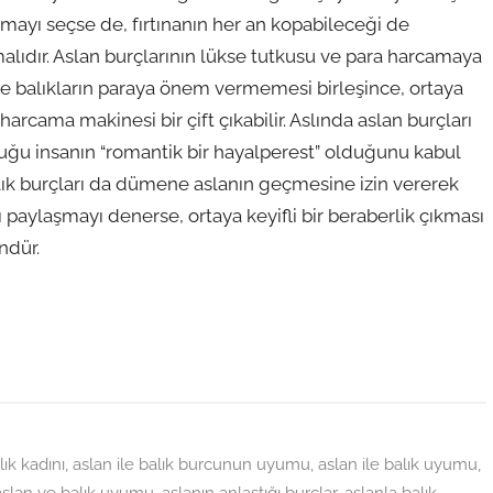
mayı seçse de, fırtınanın her an kopabileceği de
lıdır. Aslan burçlarının lükse tutkusu ve para harcamaya
le balıkların paraya önem vermemesi birleşince, ortaya
harcama makinesi bir çift çıkabilir. Aslında aslan burçları
duğu insanın “romantik bir hayalperest” olduğunu kabul
lık burçları da dümene aslanın geçmesine izin vererek
 paylaşmayı denerse, ortaya keyifli bir beraberlik çıkması
dür.
ık kadını
,
aslan ile balık burcunun uyumu
,
aslan ile balık uyumu
,
aslan ve balık uyumu
,
aslanın anlaştığı burçlar
,
aslanla balık