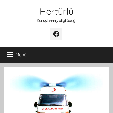
İçeriğe
Hertürlü
atla
Konuşlanmış bilgi öbeği
Facebook
Menü