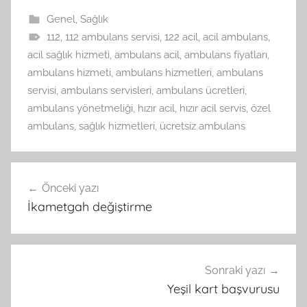
Genel
,
Sağlık
112
,
112 ambulans servisi
,
122 acil
,
acil ambulans
,
acil sağlık hizmeti
,
ambulans acil
,
ambulans fiyatları
,
ambulans hizmeti
,
ambulans hizmetleri
,
ambulans
servisi
,
ambulans servisleri
,
ambulans ücretleri
,
ambulans yönetmeliği
,
hızır acil
,
hızır acil servis
,
özel
ambulans
,
sağlık hizmetleri
,
ücretsiz ambulans
Yazı
Önceki yazı
gezinmesi
İkametgah değiştirme
Sonraki yazı
Yeşil kart başvurusu