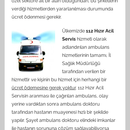
özel sektöre ait bir alan olduğundan, bu şirketlerin
verdiği hizmetlerden yararlanılması durumunda
ücret ödenmesi gerekir.
Ülkemizde
112 Hızır Acil
Servis
hizmeti olarak
adlandırılan ambulans
hizmetlerinin tamamı, İl
Sağlık Müdürlüğü
tarafından verilen bir
hizmettir ve kişinin bu hizmet için herhangi bir
ücret ödemesine gerek yoktur
. 112 Hızır Acil
Servisin aranması ile çağırılan ambulans, olay
yerine vardıktan sonra ambulans doktoru
tarafından hastanın muayenesi hızlı bir şekilde
yapılır. Şayet ambulans doktoru elindeki imkanlar
ile hastanın sorununa çözüm sağlayabiliyorsa